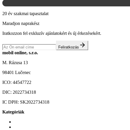
20 év szakmai tapasztalat
Maradjon naprakész
Iratkozzon fel exkluzív ajánlatokért és új érkezésekért.
Feliratkozás
mobil online, s.r.o.
M. Rázusa 13
98401 Lučenec
ICO:
44547722
DIC:
2022734318
IC DPH:
SK2022734318
Kategóriák
Mobiltelefonok
Tokok és borítók