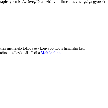
 napfényben is. Az
üveg/fólia
néhány milliméteres vastagsága gyors érinté
hez megfelelő tokot vagy könyvborítót is használni kell.
tóinak széles kínálatából a
Mobilonline.