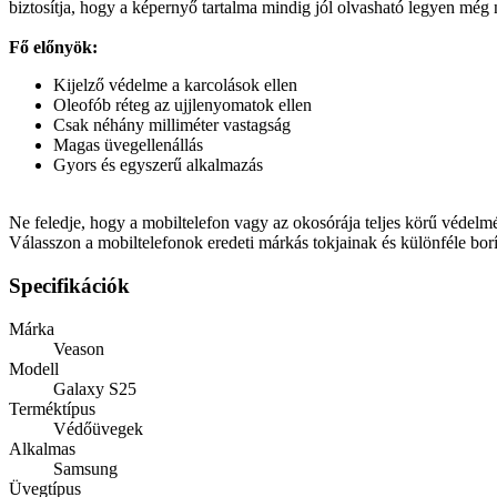
biztosítja, hogy a képernyő tartalma mindig jól olvasható legyen még
Fő előnyök:
Kijelző védelme a karcolások ellen
Oleofób réteg az ujjlenyomatok ellen
Csak néhány milliméter vastagság
Magas üvegellenállás
Gyors és egyszerű alkalmazás
Ne feledje, hogy a mobiltelefon vagy az okosórája teljes körű védelmé
Válasszon a mobiltelefonok eredeti márkás tokjainak és különféle borí
Specifikációk
Márka
Veason
Modell
Galaxy S25
Terméktípus
Védőüvegek
Alkalmas
Samsung
Üvegtípus