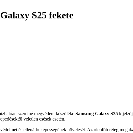
Galaxy S25 fekete
egbízhatóan szeretné megvédeni készüléke
Samsung Galaxy S25
kijelző
repedésektől véletlen esések esetén.
es védelmét és ellenálló képességének növelését. Az oleofób réteg megak