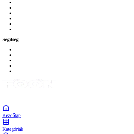
Üvegek és fóliák
Mobiltelefon-kiegeszitok
Játékok és Gaming
Zene és szórakozás
Okos
Tabletek
Segítség
GYIK a reklamáció kapcsán
Garancia és reklamáció
Általános szerződési feltételek
Bejelentkezés
Rendelések
Powered by Monokaido
Kezdőlap
Kategóriák