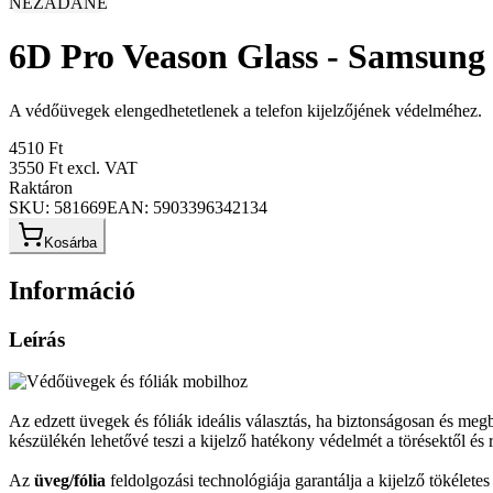
NEZADANÉ
6D Pro Veason Glass - Samsung 
A védőüvegek elengedhetetlenek a telefon kijelzőjének védelméhez.
4510 Ft
3550 Ft
excl. VAT
Raktáron
SKU:
581669
EAN:
5903396342134
Kosárba
Információ
Leírás
Az edzett üvegek és fóliák ideális választás, ha biztonságosan és m
készülékén lehetővé teszi a kijelző hatékony védelmét a törésektől és 
Az
üveg/fólia
feldolgozási technológiája garantálja a kijelző tökélet