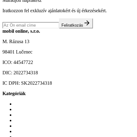
Maradjon naprakész
Iratkozzon fel exkluzív ajánlatokért és új érkezésekért.
Feliratkozás
mobil online, s.r.o.
M. Rázusa 13
98401 Lučenec
ICO:
44547722
DIC:
2022734318
IC DPH:
SK2022734318
Kategóriák
Mobiltelefonok
Tokok és borítók
Üvegek és fóliák
Mobiltelefon-kiegeszitok
Játékok és Gaming
Zene és szórakozás
Okos