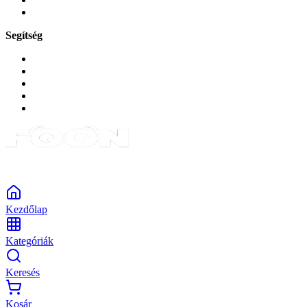
Tabletek
Segítség
GYIK a reklamáció kapcsán
Garancia és reklamáció
Általános szerződési feltételek
Bejelentkezés
Rendelések
Powered by Monokaido
Kezdőlap
Kategóriák
Keresés
Kosár