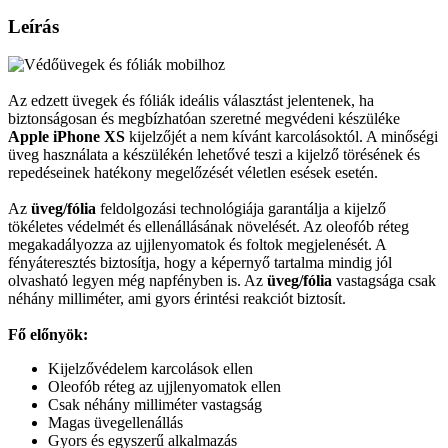
Leírás
Az edzett üvegek és fóliák ideális választást jelentenek, ha
biztonságosan és megbízhatóan szeretné megvédeni készüléke
Apple iPhone XS
kijelzőjét a nem kívánt karcolásoktól. A minőségi
üveg használata a készülékén lehetővé teszi a kijelző törésének és
repedéseinek hatékony megelőzését véletlen esések esetén.
Az
üveg/fólia
feldolgozási technológiája garantálja a kijelző
tökéletes védelmét és ellenállásának növelését. Az oleofób réteg
megakadályozza az ujjlenyomatok és foltok megjelenését. A
fényáteresztés biztosítja, hogy a képernyő tartalma mindig jól
olvasható legyen még napfényben is. Az
üveg/fólia
vastagsága csak
néhány milliméter, ami gyors érintési reakciót biztosít.
Fő előnyök:
Kijelzővédelem karcolások ellen
Oleofób réteg az ujjlenyomatok ellen
Csak néhány milliméter vastagság
Magas üvegellenállás
Gyors és egyszerű alkalmazás