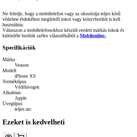
Ne feledje, hogy a mobiltelefon vagy az okosórája teljes körű
védelme érdekében megfelelő tokot vagy könyvborítót is kell
használnia.
Válasszon a mobiltelefonokhoz készült eredeti márkás tokok és
különféle borítók széles választékából a
Mobilonline.
Specifikációk
Márka
Veason
Modell
iPhone XS
Terméktípus
Védőüvegek
Alkalmas
Apple
Üvegtípus
teljes arc
Ezeket is kedvelheti