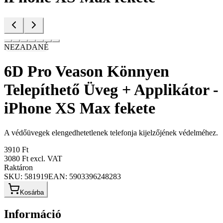
NEZADANÉ
6D Pro Veason Könnyen
Telepíthető Üveg + Applikátor -
iPhone XS Max fekete
A védőüvegek elengedhetetlenek telefonja kijelzőjének védelméhez.
3910 Ft
3080 Ft
excl. VAT
Raktáron
SKU:
581919
EAN:
5903396248283
Kosárba
Információ