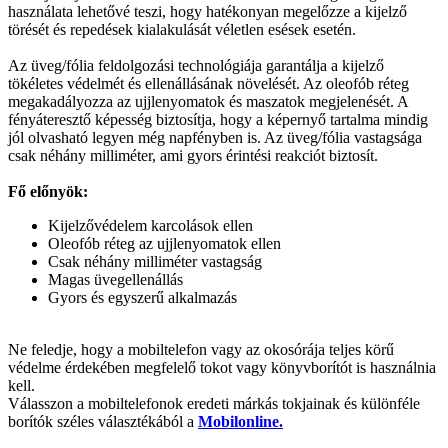
használata lehetővé teszi, hogy hatékonyan megelőzze a kijelző
törését és repedések kialakulását véletlen esések esetén.
Az üveg/fólia feldolgozási technológiája garantálja a kijelző
tökéletes védelmét és ellenállásának növelését. Az oleofób réteg
megakadályozza az ujjlenyomatok és maszatok megjelenését. A
fényáteresztő képesség biztosítja, hogy a képernyő tartalma mindig
jól olvasható legyen még napfényben is. Az üveg/fólia vastagsága
csak néhány milliméter, ami gyors érintési reakciót biztosít.
Fő előnyök:
Kijelzővédelem karcolások ellen
Oleofób réteg az ujjlenyomatok ellen
Csak néhány milliméter vastagság
Magas üvegellenállás
Gyors és egyszerű alkalmazás
Ne feledje, hogy a mobiltelefon vagy az okosórája teljes körű
védelme érdekében megfelelő tokot vagy könyvborítót is használnia
kell.
Válasszon a mobiltelefonok eredeti márkás tokjainak és különféle
borítók széles választékából a
Mobilonline.