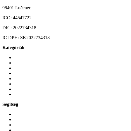
98401 Lučenec
ICO:
44547722
DIC:
2022734318
IC DPH:
SK2022734318
Kategóriák
Mobiltelefonok
Tokok és borítók
Üvegek és fóliák
Mobiltelefon-kiegeszitok
Játékok és Gaming
Zene és szórakozás
Okos
Tabletek
Segítség
GYIK a reklamáció kapcsán
Garancia és reklamáció
Általános szerződési feltételek
Bejelentkezés