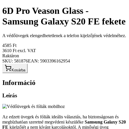
6D Pro Veason Glass -
Samsung Galaxy S20 FE fekete
A védőüvegek elengedhetetlenek a telefon kijelzőjének védelméhez.
4585 Ft
3610 Ft
excl. VAT
Raktáron
SKU:
581876
EAN:
5903396162954
Kosárba
Információ
Leírás
Az edzett üvegek és fóliák ideális választás, ha biztonságosan és
megbízhatóan szeretné megvédeni készüléke
Samsung Galaxy S20
FE
kijelzőjét a nem kívánt karcolásoktól. A minőségi üveg