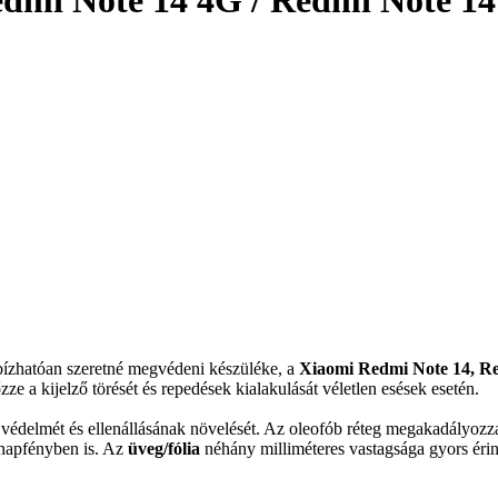
dmi Note 14 4G / Redmi Note 14
gbízhatóan szeretné megvédeni készüléke, a
Xiaomi Redmi Note 14, R
e a kijelző törését és repedések kialakulását véletlen esések esetén.
es védelmét és ellenállásának növelését. Az oleofób réteg megakadályoz
 napfényben is. Az
üveg/fólia
néhány milliméteres vastagsága gyors érinté