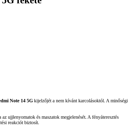
 5G fekete
edmi Note 14 5G
kijelzőjét a nem kívánt karcolásoktól. A minőségi
za az ujjlenyomatok és maszatok megjelenését. A fényáteresztés
si reakciót biztosít.