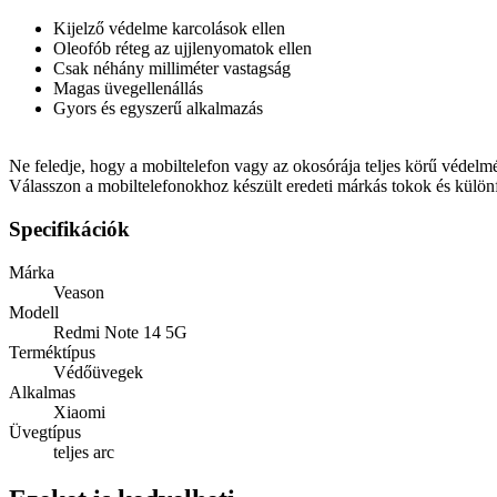
Kijelző védelme karcolások ellen
Oleofób réteg az ujjlenyomatok ellen
Csak néhány milliméter vastagság
Magas üvegellenállás
Gyors és egyszerű alkalmazás
Ne feledje, hogy a mobiltelefon vagy az okosórája teljes körű védelmé
Válasszon a mobiltelefonokhoz készült eredeti márkás tokok és különf
Specifikációk
Márka
Veason
Modell
Redmi Note 14 5G
Terméktípus
Védőüvegek
Alkalmas
Xiaomi
Üvegtípus
teljes arc