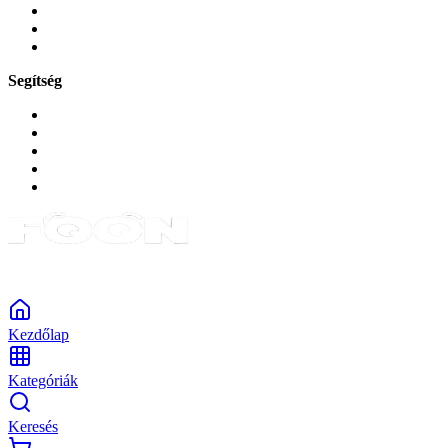
Zene és szórakozás
Okos
Tabletek
Segítség
GYIK a reklamáció kapcsán
Garancia és reklamáció
Általános szerződési feltételek
Bejelentkezés
Rendelések
Powered by Monokaido
Kezdőlap
Kategóriák
Keresés