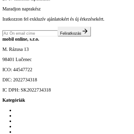
Maradjon naprakész
Iratkozzon fel exkluzív ajánlatokért és új érkezésekért.
Feliratkozás
mobil online, s.r.o.
M. Rázusa 13
98401 Lučenec
ICO:
44547722
DIC:
2022734318
IC DPH:
SK2022734318
Kategóriák
Mobiltelefonok
Tokok és borítók
Üvegek és fóliák
Mobiltelefon-kiegeszitok
Játékok és Gaming