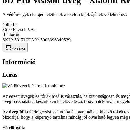
6D Pro Veason üveg - Xiaomi Re
A védőüvegek elengedhetetlenek a telefon kijelzőjének védelméhez.
4585 Ft
3610 Ft
excl. VAT
Raktáron
SKU:
581710
EAN:
5903396349539
Kosárba
Információ
Leírás
Az edzett üvegek és fóliák ideális választás, ha biztonságosan és me
üveg használata a készülékén lehetővé teszi, hogy hatékonyan megelőzz
Az
üveg/fólia
feldolgozási technológiája garantálja a kijelző tökélet
biztosítja, hogy a képernyő tartalma mindig jól olvasható legyen még
Fő előnyök: