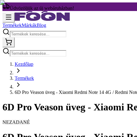
Üdvözöljük az új webáruházban!
Termékek
Márkák
Blog
Kezdőlap
Termékek
6D Pro Veason üveg - Xiaomi Redmi Note 14 4G / Redmi Note
6D Pro Veason üveg - Xiaomi Re
NEZADANÉ