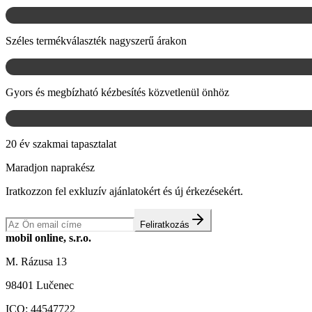
Széles termékválaszték nagyszerű árakon
Gyors és megbízható kézbesítés közvetlenül önhöz
20 év szakmai tapasztalat
Maradjon naprakész
Iratkozzon fel exkluzív ajánlatokért és új érkezésekért.
Feliratkozás
mobil online, s.r.o.
M. Rázusa 13
98401 Lučenec
ICO:
44547722