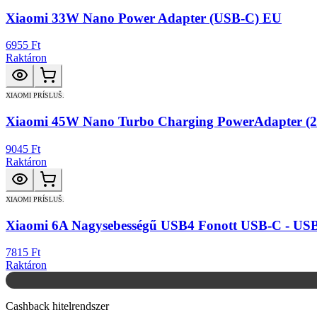
Xiaomi 33W Nano Power Adapter (USB-C) EU
6955 Ft
Raktáron
XIAOMI PRÍSLUŠ.
Xiaomi 45W Nano Turbo Charging PowerAdapter (2
9045 Ft
Raktáron
XIAOMI PRÍSLUŠ.
Xiaomi 6A Nagysebességű USB4 Fonott USB-C - USB
7815 Ft
Raktáron
Cashback hitelrendszer