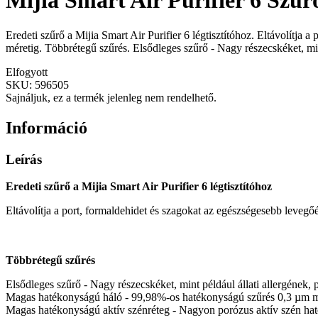
Mijia Smart Air Purifier 6 Szűr
Eredeti szűrő a Mijia Smart Air Purifier 6 légtisztítóhoz. Eltávolítj
méretig. Többrétegű szűrés. Elsődleges szűrő - Nagy részecskéket, min
Elfogyott
SKU:
596505
Sajnáljuk, ez a termék jelenleg nem rendelhető.
Információ
Leírás
Eredeti szűrő a Mijia Smart Air Purifier 6 légtisztítóhoz
Eltávolítja a port, formaldehidet és szagokat az egészségesebb leveg
Többrétegű szűrés
Elsődleges szűrő - Nagy részecskéket, mint például állati allergének, 
Magas hatékonyságú háló - 99,98%-os hatékonyságú szűrés 0,3 µm m
Magas hatékonyságú aktív szénréteg - Nagyon porózus aktív szén haték