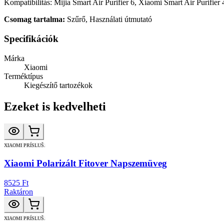
Kompatibilitás: Mijia Smart Air Purifier 6, Xiaomi Smart Air Purifier 
Csomag tartalma:
Szűrő, Használati útmutató
Specifikációk
Márka
Xiaomi
Terméktípus
Kiegészítő tartozékok
Ezeket is kedvelheti
XIAOMI PRÍSLUŠ.
Xiaomi Polarizált Fitover Napszemüveg
8525 Ft
Raktáron
XIAOMI PRÍSLUŠ.