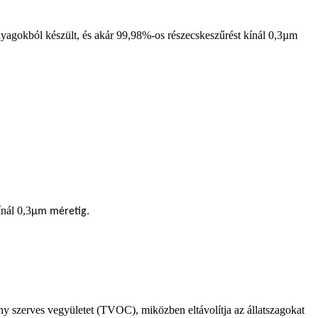
 anyagokból készült, és akár 99,98%-os részecskeszűrést kínál 0,3µm
nál 0,3
µm
méretig.
ny szerves vegyületet (TVOC), miközben eltávolítja az állatszagokat