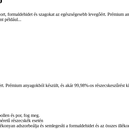
ő
a a port, formaldehidet és szagokat az egészségesebb levegőért. Prémium
t például...
őért. Prémium anyagokból készült, és akár 99,98%-os részecskeszűrést kí
pollen és por, fog meg.
éretű részecskék esetén
onyan adszorbeálja és semlegesíti a formaldehidet és az összes illéko