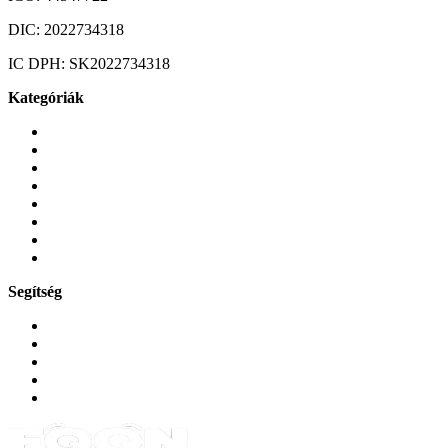
DIC:
2022734318
IC DPH:
SK2022734318
Kategóriák
Mobiltelefonok
Tokok és borítók
Üvegek és fóliák
Mobiltelefon-kiegeszitok
Játékok és Gaming
Zene és szórakozás
Okos
Tabletek
Segítség
GYIK a reklamáció kapcsán
Garancia és reklamáció
Általános szerződési feltételek
Bejelentkezés
Rendelések