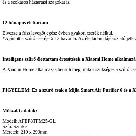
és a szokásos háztartási szagokat is.
12 hónapos élettartam
Élvezze a friss levegőt egész évben gyakori cserék nélkül.
*Ajánlott a szűrő cseréje 6-12 havonta. Az élettartam tájékoztató jelle
Intelligens szűrő élettartam értesítések a Xiaomi Home alkalmaz
A Xiaomi Home alkalmazás becsüli meg, mikor szükséges a szűrő cseréj
FIGYELEM: Ez a szűrő csak a Mijia Smart Air Purifier 6 és a Xiao
Műszaki adatok:
Modell: AFEP8TFM25-GL
Szín: Szürke
Méretek: 210 x 293mm