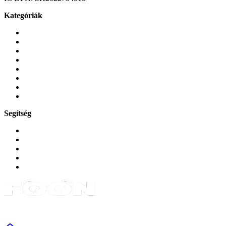
Kategóriák
Mobiltelefonok
Tokok és borítók
Üvegek és fóliák
Mobiltelefon-kiegeszitok
Játékok és Gaming
Zene és szórakozás
Okos
Tabletek
Segítség
GYIK a reklamáció kapcsán
Garancia és reklamáció
Általános szerződési feltételek
Bejelentkezés
Rendelések
Powered by Monokaido