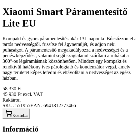
Xiaomi Smart Páramentesítő
Lite EU
Kompakt és gyors páramentesítés akár 13L naponta. Búcsúzzon el a
tartós nedvességtől, frissítse fel ágyneműjét, és adjon neki
puhaságot. A páramentesítő megakadályozza a nedvességet és a
penészképződést, valamint segít szagtalanul szárítani a ruhákat a
360°-os légáramlásnak köszönhetően. Mindezt egy kompakt és
rendkívül hatékony íves párologtató és kondenzátor végzi, amely
nagy területet képes lefedni és eltávolítani a nedvességet az egész
házban.
58 330 Ft
45 930 Ft
excl. VAT
Raktáron
SKU:
551955
EAN:
6941812777466
Kosárba
Információ