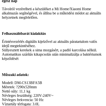
egész nap
Távolról vezérelheti a készüléket a Mi Home/Xiaomi Home
alkalmazás segítségével, és állítsa be a működési módot az aktuális
helyzetnek megfelelően.
Felhasználóbarát kialakítás
Érintésvezérlés digitális kijelzővel az aktuális páratartalom valós
idejű megtekintéséhez.
Süllyesztett kerekek a sima mozgásért, a padló karcolása nélkül.
Automatikus szárítás kikapcsolás után minimalizálja a baktériumok
képződését
Műszaki adatok:
Modell: DM-CS13BFA5B
Méretek: ?290x520mm
Nettó súly: 11,1 kg
Névleges feszültség: 220V-240V~
Névleges frekvencia: 50 Hz
Víztartály térfogata: 3.0L