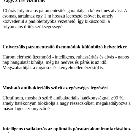
Nagy, 3 l-es víztartály
10 órás folyamatos páramentesítés garantálja a kényelmes alvást. A
csomag tartalmaz egy 1 m hosszú leeresztő csövet is, amely
közvetlenül a padlólefolyóba vezethető, így kiküszöböli a
folyamatos ürítés szükségességét.
Univerzális páramentesítő üzemmódok különböző helyzetekre
Három elérhető üzemmód - intelligens, ruhaszárítás és alvás - napos
nap hangulatát kínálja, még ha nedves és párás is az idő.
Megszabadítják a ragacsos és kényelmetlen érzéstől is.
Mosható antibakteriális szűrő az egészséges légzésért
Ultrafinom, mosható szűrő antibakteriális hatékonysággal ≥99 %,
amely hatékonyan blokkolja a nagy részecskéket, megakadályozva a
másodlagos szennyeződést.
Intelligens csatlakozás az optimális páratartalom fenntartásához