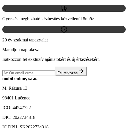
Gyors és megbízható kézbesítés közvetlenül önhöz
20 év szakmai tapasztalat
Maradjon naprakész
Iratkozzon fel exkluzív ajánlatokért és új érkezésekért.
Feliratkozás
mobil online, s.r.o.
M. Rázusa 13
98401 Lučenec
ICO:
44547722
DIC:
2022734318
IC DPH:
SK2022734318