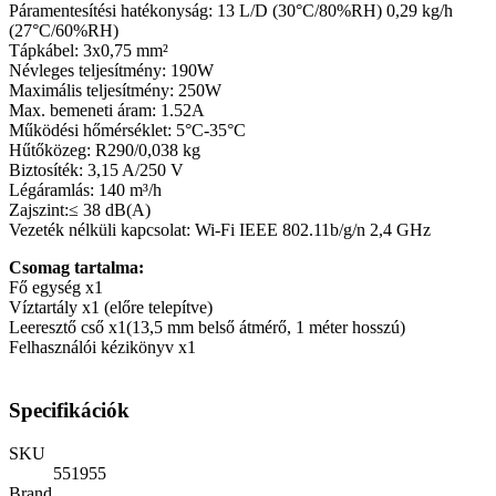
Páramentesítési hatékonyság: 13 L/D (30°C/80%RH) 0,29 kg/h
(27°C/60%RH)
Tápkábel: 3x0,75 mm²
Névleges teljesítmény: 190W
Maximális teljesítmény: 250W
Max. bemeneti áram: 1.52A
Működési hőmérséklet: 5°C-35°C
Hűtőközeg: R290/0,038 kg
Biztosíték: 3,15 A/250 V
Légáramlás: 140 m³/h
Zajszint:≤ 38 dB(A)
Vezeték nélküli kapcsolat: Wi-Fi IEEE 802.11b/g/n 2,4 GHz
Csomag tartalma:
Fő egység x1
Víztartály x1 (előre telepítve)
Leeresztő cső x1(13,5 mm belső átmérő, 1 méter hosszú)
Felhasználói kézikönyv x1
Specifikációk
SKU
551955
Brand