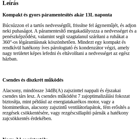
Leírás
Kompakt és gyors páramentesítés akár 13L naponta
Búcsúzzon el a tartós nedvességtől, frissítse fel ágyneműjét, és adjon
neki puhaságot. A páramentesítő megakadályozza a nedvességet és a
penészképződést, valamint segít szagtalanul szárítani a ruhákat a
360°-os légáramlásnak köszönhetően. Mindezt egy kompakt és
rendkívül hatékony íves párologtató és kondenzátor végzi, amely
nagy területet képes lefedni és eltávolítani a nedvességet az egész
házban.
Csendes és diszkrét működés
Alacsony, mindössze 34dB(A) zajszinttel nappali és éjszakai
csendes társ lesz. A csendes működést 7 zajoptimalizálási fokozat
biztosítja, mint például az energiatakarékos motor, vagy a
biomimetikus, alacsony zajszintű ventilátorlapátok, fém erősítés a
rezgések csökkentésére, vagy rezgéscsillapító párnák a hatékony
zajcsökkentés érdekében.