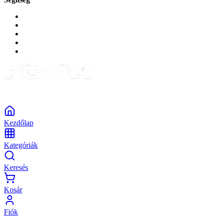
GYIK a reklamáció kapcsán
Garancia és reklamáció
Általános szerződési feltételek
Bejelentkezés
Rendelések
Powered by Monokaido
Kezdőlap
Kategóriák
Keresés
Kosár
Fiók