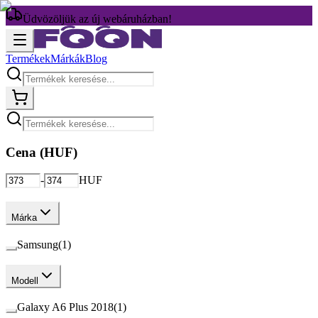
Üdvözöljük az új webáruházban!
Termékek
Márkák
Blog
Cena (
HUF
)
-
HUF
Márka
Samsung
(
1
)
Modell
Galaxy A6 Plus 2018
(
1
)