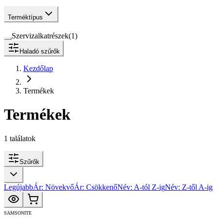
Terméktípus
Szervizalkatrészek
(
1
)
Haladó szűrők
Kezdőlap
Termékek
Termékek
1
találatok
Szűrők
Legújabb
Ár: Növekvő
Ár: Csökkenő
Név: A-tól Z-ig
Név: Z-től A-ig
SAMSONITE