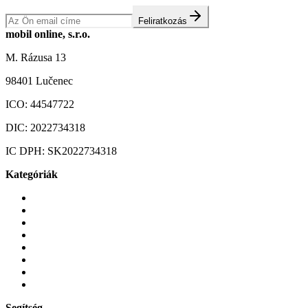
Feliratkozás
mobil online, s.r.o.
M. Rázusa 13
98401 Lučenec
ICO:
44547722
DIC:
2022734318
IC DPH:
SK2022734318
Kategóriák
Mobiltelefonok
Tokok és borítók
Üvegek és fóliák
Mobiltelefon-kiegeszitok
Játékok és Gaming
Zene és szórakozás
Okos
Tabletek
Segítség