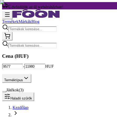
Üdvözöljük az új webáruházban!
Termékek
Márkák
Blog
Cena (
HUF
)
-
HUF
Terméktípus
Játékok
(
3
)
Haladó szűrők
Kezdőlap