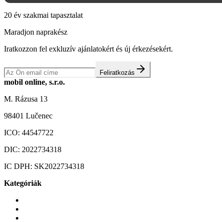
20 év szakmai tapasztalat
Maradjon naprakész
Iratkozzon fel exkluzív ajánlatokért és új érkezésekért.
Feliratkozás
mobil online, s.r.o.
M. Rázusa 13
98401 Lučenec
ICO:
44547722
DIC:
2022734318
IC DPH:
SK2022734318
Kategóriák
Mobiltelefonok
Tokok és borítók
Üvegek és fóliák