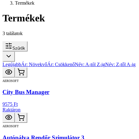
Termékek
Termékek
3
találatok
Szűrők
Legújabb
Ár: Növekvő
Ár: Csökkenő
Név: A-tól Z-ig
Név: Z-től A-ig
AEROSOFT
City Bus Manager
9575 Ft
Raktáron
AEROSOFT
Autópálya Rendőr Szimulátor 3