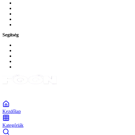
Mobiltelefon-kiegeszitok
Játékok és Gaming
Zene és szórakozás
Okos
Tabletek
Segítség
GYIK a reklamáció kapcsán
Garancia és reklamáció
Általános szerződési feltételek
Bejelentkezés
Rendelések
Powered by Monokaido
Kezdőlap
Kategóriák