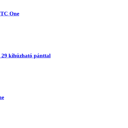
 HTC One
29 kihúzható pánttal
ne