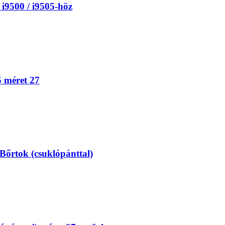
 i9500 / i9505-höz
5 méret 27
Bőrtok (csuklópánttal)