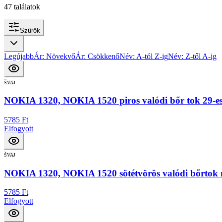
47
találatok
Szűrők
Legújabb
Ár: Növekvő
Ár: Csökkenő
Név: A-tól Z-ig
Név: Z-től A-ig
ŠVAJ
NOKIA 1320, NOKIA 1520 piros valódi bőr tok 29-es
5785 Ft
Elfogyott
ŠVAJ
NOKIA 1320, NOKIA 1520 sötétvörös valódi bőrtok m
5785 Ft
Elfogyott