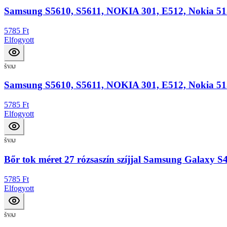
Samsung S5610, S5611, NOKIA 301, E512, Nokia 515 
5785 Ft
Elfogyott
ŠVAJ
Samsung S5610, S5611, NOKIA 301, E512, Nokia 515 V
5785 Ft
Elfogyott
ŠVAJ
Bőr tok méret 27 rózsaszín szíjjal Samsung Galaxy S4
5785 Ft
Elfogyott
ŠVAJ