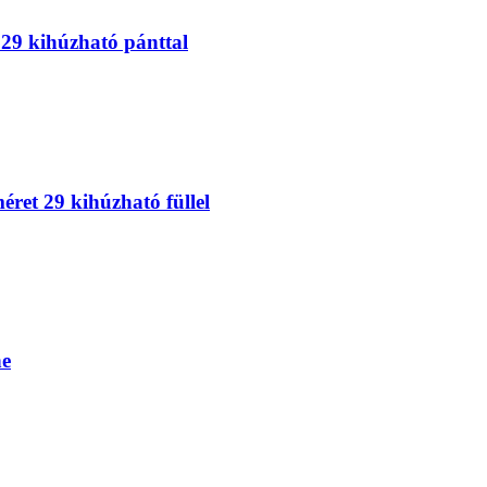
29 kihúzható pánttal
et 29 kihúzható füllel
ne