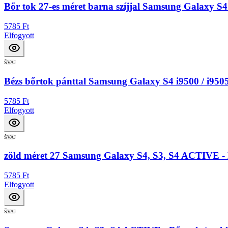
Bőr tok 27-es méret barna szíjjal Samsung Galaxy S4
5785 Ft
Elfogyott
ŠVAJ
Bézs bőrtok pánttal Samsung Galaxy S4 i9500 / i950
5785 Ft
Elfogyott
ŠVAJ
zöld méret 27 Samsung Galaxy S4, S3, S4 ACTIVE - 
5785 Ft
Elfogyott
ŠVAJ