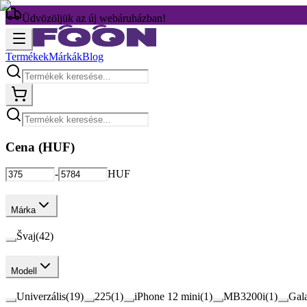
Üdvözöljük az új webáruházban!
Termékek
Márkák
Blog
Cena (
HUF
)
-
HUF
Márka
Švaj
(
42
)
Modell
Univerzális
(
19
)
225
(
1
)
iPhone 12 mini
(
1
)
MB3200i
(
1
)
Gal