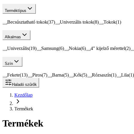
Terméktípus
Becsúsztatható tokok
(
37
)
Univerzális tokok
(
8
)
Tokok
(
1
)
Alkalmas
Univerzális
(
19
)
Samsung
(
6
)
Nokia
(
6
)
4" kijelző mérettel
(
2
)
Szín
Fekete
(
13
)
Piros
(
7
)
Barna
(
5
)
Kék
(
5
)
Rózsaszín
(
1
)
Lila
(
1
)
Haladó szűrők
Kezdőlap
Termékek
Termékek