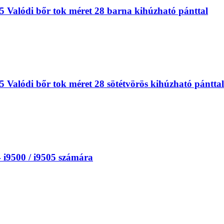
Valódi bőr tok méret 28 barna kihúzható pánttal
alódi bőr tok méret 28 sötétvörös kihúzható pánttal
 i9500 / i9505 számára