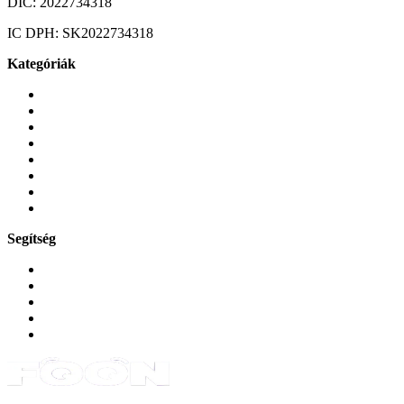
DIC:
2022734318
IC DPH:
SK2022734318
Kategóriák
Mobiltelefonok
Tokok és borítók
Üvegek és fóliák
Mobiltelefon-kiegeszitok
Játékok és Gaming
Zene és szórakozás
Okos
Tabletek
Segítség
GYIK a reklamáció kapcsán
Garancia és reklamáció
Általános szerződési feltételek
Bejelentkezés
Rendelések