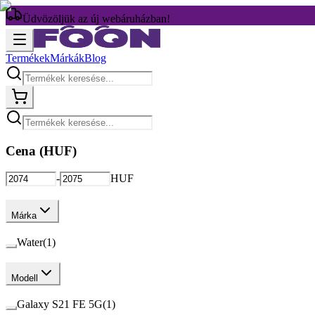
Üdvözöljük az új webáruházban!
Termékek
Márkák
Blog
Cena (
HUF
)
-
HUF
Márka
Water
(
1
)
Modell
Galaxy S21 FE 5G
(
1
)