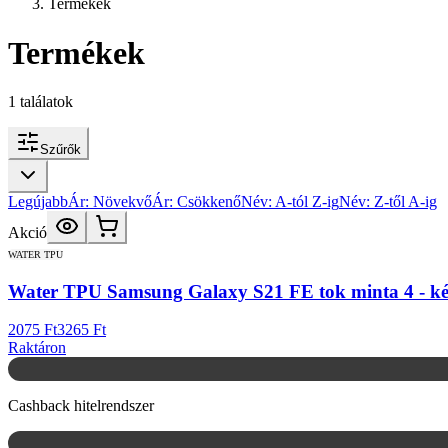
Termékek
Termékek
1
találatok
Szűrők
Legújabb
Ár: Növekvő
Ár: Csökkenő
Név: A-tól Z-ig
Név: Z-től A-ig
Akció
WATER TPU
Water TPU Samsung Galaxy S21 FE tok minta 4 - k
2075 Ft
3265 Ft
Raktáron
Cashback hitelrendszer