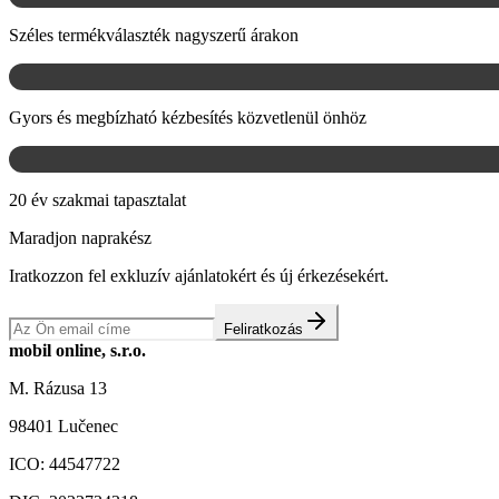
Széles termékválaszték nagyszerű árakon
Gyors és megbízható kézbesítés közvetlenül önhöz
20 év szakmai tapasztalat
Maradjon naprakész
Iratkozzon fel exkluzív ajánlatokért és új érkezésekért.
Feliratkozás
mobil online, s.r.o.
M. Rázusa 13
98401 Lučenec
ICO:
44547722