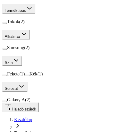
Terméktípus
Tokok
(
2
)
Alkalmas
Samsung
(
2
)
Szín
Fekete
(
1
)
Kék
(
1
)
Sorozat
Galaxy A
(
2
)
Haladó szűrők
Kezdőlap