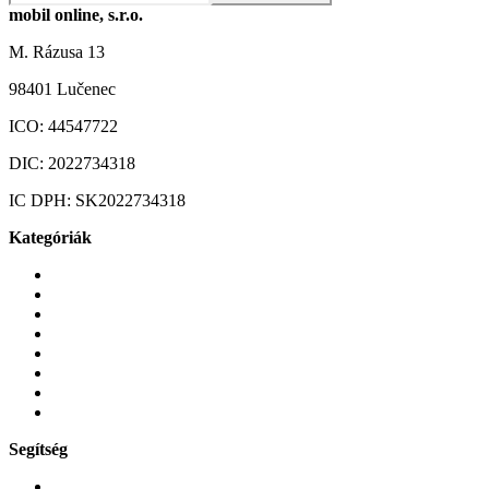
mobil online, s.r.o.
M. Rázusa 13
98401 Lučenec
ICO:
44547722
DIC:
2022734318
IC DPH:
SK2022734318
Kategóriák
Mobiltelefonok
Tokok és borítók
Üvegek és fóliák
Mobiltelefon-kiegeszitok
Játékok és Gaming
Zene és szórakozás
Okos
Tabletek
Segítség
GYIK a reklamáció kapcsán