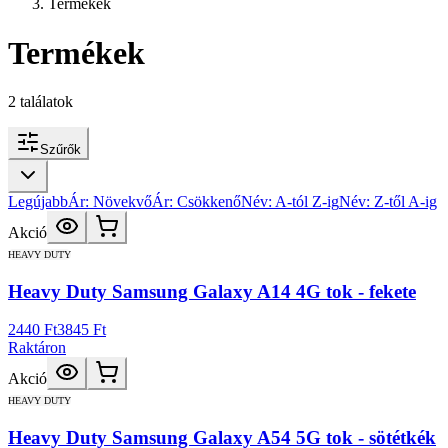
Termékek
Termékek
2
találatok
Szűrők
Legújabb
Ár: Növekvő
Ár: Csökkenő
Név: A-tól Z-ig
Név: Z-től A-ig
Akció
HEAVY DUTY
Heavy Duty Samsung Galaxy A14 4G tok - fekete
2440 Ft
3845 Ft
Raktáron
Akció
HEAVY DUTY
Heavy Duty Samsung Galaxy A54 5G tok - sötétkék