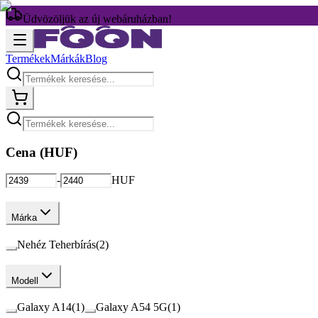
Üdvözöljük az új webáruházban!
Termékek
Márkák
Blog
Cena (
HUF
)
-
HUF
Márka
Nehéz Teherbírás
(
2
)
Modell
Galaxy A14
(
1
)
Galaxy A54 5G
(
1
)