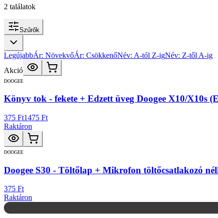
2
találatok
Szűrők
Legújabb
Ár: Növekvő
Ár: Csökkenő
Név: A-tól Z-ig
Név: Z-től A-ig
Akció
DOOGEE
Könyv tok - fekete + Edzett üveg Doogee X10/X10s (E
375 Ft
1475 Ft
Raktáron
DOOGEE
Doogee S30 - Töltőlap + Mikrofon töltőcsatlakozó nél
375 Ft
Raktáron