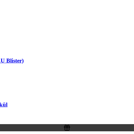
U Blister)
kül