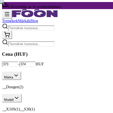
Üdvözöljük az új webáruházban!
Termékek
Márkák
Blog
Cena (
HUF
)
-
HUF
Márka
Doogee
(
2
)
Modell
X10S
(
1
)
S30
(
1
)