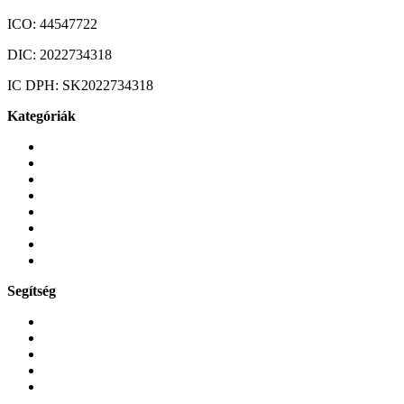
ICO:
44547722
DIC:
2022734318
IC DPH:
SK2022734318
Kategóriák
Mobiltelefonok
Tokok és borítók
Üvegek és fóliák
Mobiltelefon-kiegeszitok
Játékok és Gaming
Zene és szórakozás
Okos
Tabletek
Segítség
GYIK a reklamáció kapcsán
Garancia és reklamáció
Általános szerződési feltételek
Bejelentkezés
Rendelések