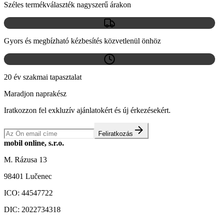
Széles termékválaszték nagyszerű árakon
Gyors és megbízható kézbesítés közvetlenül önhöz
20 év szakmai tapasztalat
Maradjon naprakész
Iratkozzon fel exkluzív ajánlatokért és új érkezésekért.
Feliratkozás
mobil online, s.r.o.
M. Rázusa 13
98401 Lučenec
ICO:
44547722
DIC:
2022734318