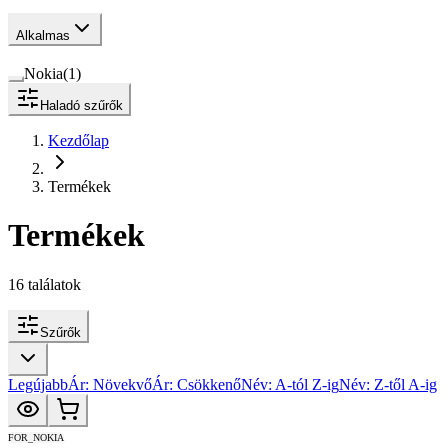
Alkalmas
Nokia
(
1
)
Haladó szűrők
Kezdőlap
Termékek
Termékek
16
találatok
Szűrők
Legújabb
Ár: Növekvő
Ár: Csökkenő
Név: A-tól Z-ig
Név: Z-től A-ig
FOR_NOKIA