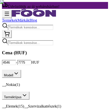
Üdvözöljük az új webáruházban!
Termékek
Márkák
Blog
Cena (
HUF
)
-
HUF
Modell
Nokia
(
1
)
Terméktípus
Elemek
(
15
)
Szervizalkatrészek
(
1
)