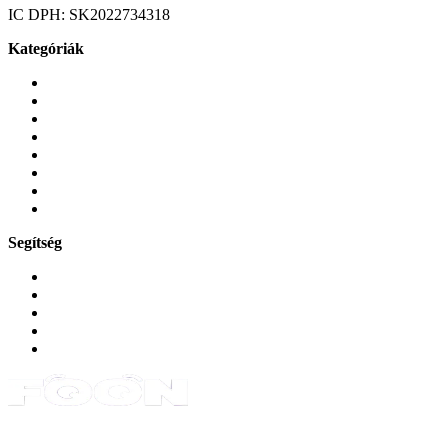
IC DPH:
SK2022734318
Kategóriák
Mobiltelefonok
Tokok és borítók
Üvegek és fóliák
Mobiltelefon-kiegeszitok
Játékok és Gaming
Zene és szórakozás
Okos
Tabletek
Segítség
GYIK a reklamáció kapcsán
Garancia és reklamáció
Általános szerződési feltételek
Bejelentkezés
Rendelések
Powered by Monokaido