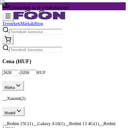
Üdvözöljük az új webáruházban!
Termékek
Márkák
Blog
Cena (
HUF
)
-
HUF
Márka
Xiaomi
(
2
)
Modell
Redmi 15C
(
1
)
Galaxy A16
(
1
)
Redmi 13 4G
(
1
)
Redmi