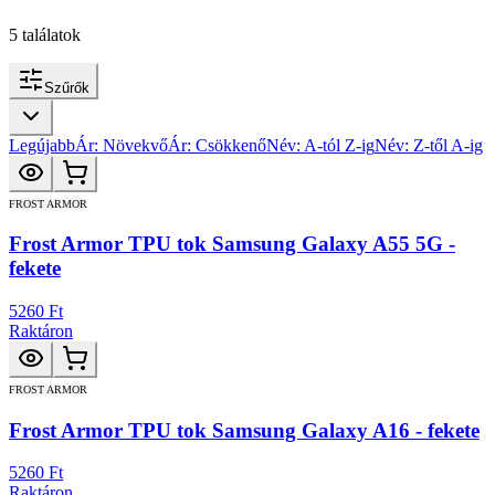
5
találatok
Szűrők
Legújabb
Ár: Növekvő
Ár: Csökkenő
Név: A-tól Z-ig
Név: Z-től A-ig
FROST ARMOR
Frost Armor TPU tok Samsung Galaxy A55 5G -
fekete
5260 Ft
Raktáron
FROST ARMOR
Frost Armor TPU tok Samsung Galaxy A16 - fekete
5260 Ft
Raktáron