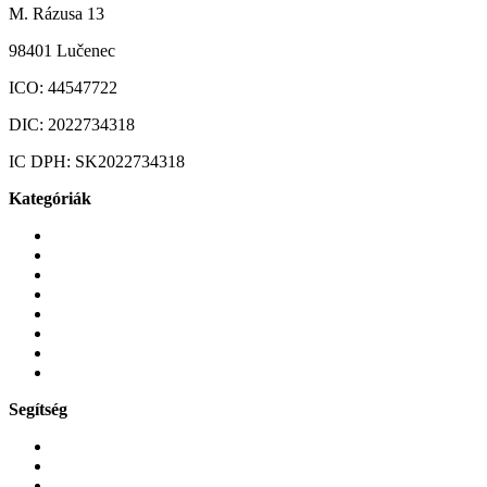
M. Rázusa 13
98401 Lučenec
ICO:
44547722
DIC:
2022734318
IC DPH:
SK2022734318
Kategóriák
Mobiltelefonok
Tokok és borítók
Üvegek és fóliák
Mobiltelefon-kiegeszitok
Játékok és Gaming
Zene és szórakozás
Okos
Tabletek
Segítség
GYIK a reklamáció kapcsán
Garancia és reklamáció
Általános szerződési feltételek