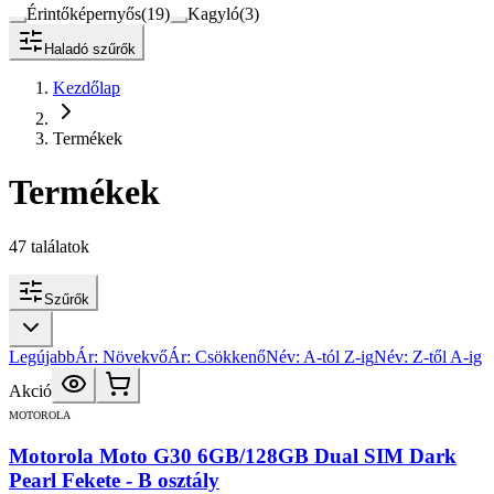
Érintőképernyős
(
19
)
Kagyló
(
3
)
Haladó szűrők
Kezdőlap
Termékek
Termékek
47
találatok
Szűrők
Legújabb
Ár: Növekvő
Ár: Csökkenő
Név: A-tól Z-ig
Név: Z-től A-ig
Akció
MOTOROLA
Motorola Moto G30 6GB/128GB Dual SIM Dark
Pearl Fekete - B osztály