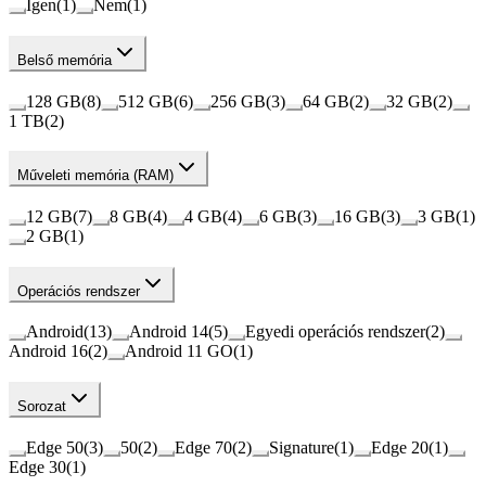
Igen
(
1
)
Nem
(
1
)
Belső memória
128 GB
(
8
)
512 GB
(
6
)
256 GB
(
3
)
64 GB
(
2
)
32 GB
(
2
)
1 TB
(
2
)
Műveleti memória (RAM)
12 GB
(
7
)
8 GB
(
4
)
4 GB
(
4
)
6 GB
(
3
)
16 GB
(
3
)
3 GB
(
1
)
2 GB
(
1
)
Operációs rendszer
Android
(
13
)
Android 14
(
5
)
Egyedi operációs rendszer
(
2
)
Android 16
(
2
)
Android 11 GO
(
1
)
Sorozat
Edge 50
(
3
)
50
(
2
)
Edge 70
(
2
)
Signature
(
1
)
Edge 20
(
1
)
Edge 30
(
1
)