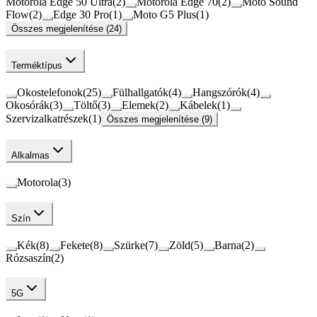
Motorola Edge 50 Ultra
(
2
)
Motorola Edge 70
(
2
)
Moto Sound
Flow
(
2
)
Edge 30 Pro
(
1
)
Moto G5 Plus
(
1
)
Összes megjelenítése (24)
Terméktípus
Okostelefonok
(
25
)
Fülhallgatók
(
4
)
Hangszórók
(
4
)
Okosórák
(
3
)
Töltő
(
3
)
Elemek
(
2
)
Kábelek
(
1
)
Szervizalkatrészek
(
1
)
Összes megjelenítése (9)
Alkalmas
Motorola
(
3
)
Szín
Kék
(
8
)
Fekete
(
8
)
Szürke
(
7
)
Zöld
(
5
)
Barna
(
2
)
Rózsaszín
(
2
)
5G