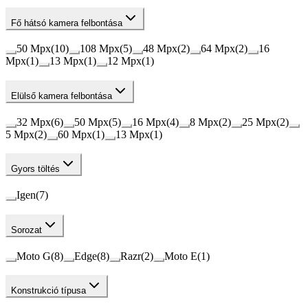
Fő hátsó kamera felbontása
50 Mpx
(
10
)
108 Mpx
(
5
)
48 Mpx
(
2
)
64 Mpx
(
2
)
16
Mpx
(
1
)
13 Mpx
(
1
)
12 Mpx
(
1
)
Elülső kamera felbontása
32 Mpx
(
6
)
50 Mpx
(
5
)
16 Mpx
(
4
)
8 Mpx
(
2
)
25 Mpx
(
2
)
5 Mpx
(
2
)
60 Mpx
(
1
)
13 Mpx
(
1
)
Gyors töltés
Igen
(
7
)
Sorozat
Moto G
(
8
)
Edge
(
8
)
Razr
(
2
)
Moto E
(
1
)
Konstrukció típusa