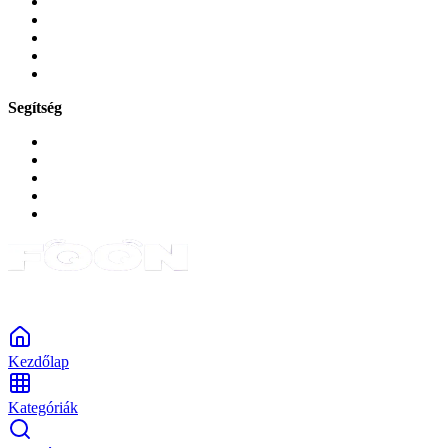
Mobiltelefon-kiegeszitok
Játékok és Gaming
Zene és szórakozás
Okos
Tabletek
Segítség
GYIK a reklamáció kapcsán
Garancia és reklamáció
Általános szerződési feltételek
Bejelentkezés
Rendelések
Powered by Monokaido
Kezdőlap
Kategóriák