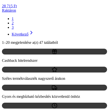
28 715 Ft
Raktáron
1
2
3
Következő
1–20 megjelenítése a(z) 47 találatból
Cashback hitelrendszer
Széles termékválaszték nagyszerű árakon
Gyors és megbízható kézbesítés közvetlenül önhöz