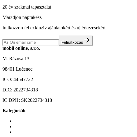
20 év szakmai tapasztalat
Maradjon naprakész
Iratkozzon fel exkluzív ajánlatokért és új érkezésekért.
Feliratkozás
mobil online, s.r.o.
M. Rázusa 13
98401 Lučenec
ICO:
44547722
DIC:
2022734318
IC DPH:
SK2022734318
Kategóriák
Mobiltelefonok
Tokok és borítók
Üvegek és fóliák