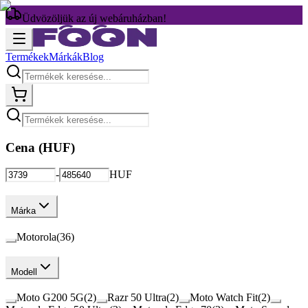
Üdvözöljük az új webáruházban!
Termékek
Márkák
Blog
Cena (
HUF
)
-
HUF
Márka
Motorola
(
36
)
Modell
Moto G200 5G
(
2
)
Razr 50 Ultra
(
2
)
Moto Watch Fit
(
2
)