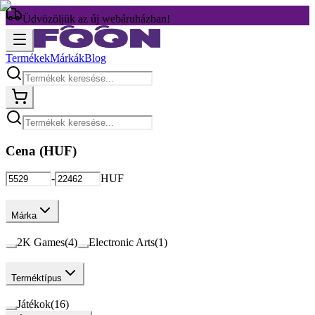
Üdvözöljük az új webáruházban!
Termékek
Márkák
Blog
Cena (
HUF
)
-
HUF
Márka
2K Games
(
4
)
Electronic Arts
(
1
)
Terméktípus
Játékok
(
16
)