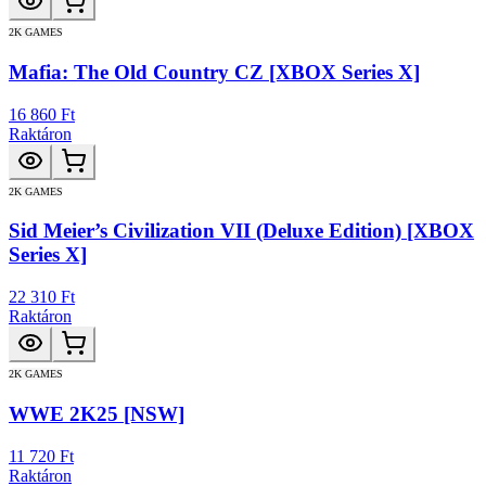
2K GAMES
Mafia: The Old Country CZ [XBOX Series X]
16 860 Ft
Raktáron
2K GAMES
Sid Meier’s Civilization VII (Deluxe Edition) [XBOX
Series X]
22 310 Ft
Raktáron
2K GAMES
WWE 2K25 [NSW]
11 720 Ft
Raktáron