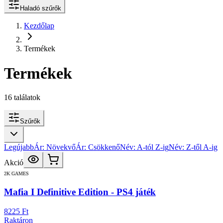
Haladó szűrők
Kezdőlap
Termékek
Termékek
16
találatok
Szűrők
Legújabb
Ár: Növekvő
Ár: Csökkenő
Név: A-tól Z-ig
Név: Z-től A-ig
Akció
2K GAMES
Mafia I Definitive Edition - PS4 játék
8225 Ft
Raktáron