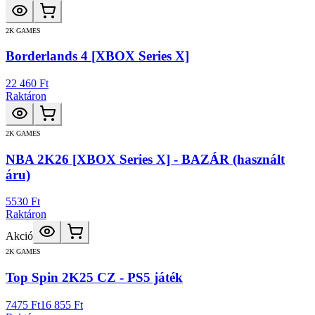
2K GAMES
Borderlands 4 [XBOX Series X]
22 460 Ft
Raktáron
2K GAMES
NBA 2K26 [XBOX Series X] - BAZÁR (használt
áru)
5530 Ft
Raktáron
Akció
2K GAMES
Top Spin 2K25 CZ - PS5 játék
7475 Ft
16 855 Ft