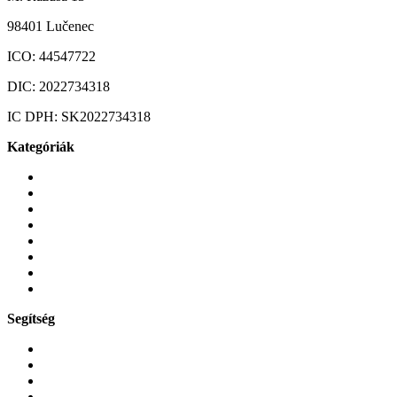
98401 Lučenec
ICO:
44547722
DIC:
2022734318
IC DPH:
SK2022734318
Kategóriák
Mobiltelefonok
Tokok és borítók
Üvegek és fóliák
Mobiltelefon-kiegeszitok
Játékok és Gaming
Zene és szórakozás
Okos
Tabletek
Segítség
GYIK a reklamáció kapcsán
Garancia és reklamáció
Általános szerződési feltételek
Bejelentkezés