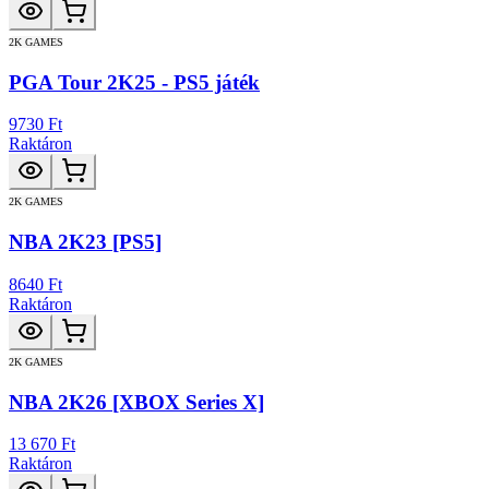
2K GAMES
PGA Tour 2K25 - PS5 játék
9730 Ft
Raktáron
2K GAMES
NBA 2K23 [PS5]
8640 Ft
Raktáron
2K GAMES
NBA 2K26 [XBOX Series X]
13 670 Ft
Raktáron