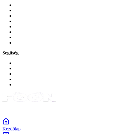
Mobiltelefonok
Tokok és borítók
Üvegek és fóliák
Mobiltelefon-kiegeszitok
Játékok és Gaming
Zene és szórakozás
Okos
Tabletek
Segítség
GYIK a reklamáció kapcsán
Garancia és reklamáció
Általános szerződési feltételek
Bejelentkezés
Rendelések
Powered by Monokaido
Kezdőlap