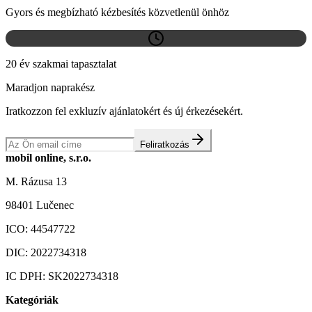
Gyors és megbízható kézbesítés közvetlenül önhöz
20 év szakmai tapasztalat
Maradjon naprakész
Iratkozzon fel exkluzív ajánlatokért és új érkezésekért.
Feliratkozás
mobil online, s.r.o.
M. Rázusa 13
98401 Lučenec
ICO:
44547722
DIC:
2022734318
IC DPH:
SK2022734318
Kategóriák