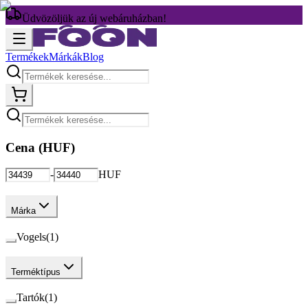
Üdvözöljük az új webáruházban!
Termékek
Márkák
Blog
Cena (
HUF
)
-
HUF
Márka
Vogels
(
1
)
Terméktípus
Tartók
(
1
)