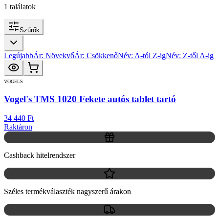
1
találatok
Szűrők
Legújabb
Ár: Növekvő
Ár: Csökkenő
Név: A-tól Z-ig
Név: Z-től A-ig
VOGELS
Vogel's TMS 1020 Fekete autós tablet tartó
34 440 Ft
Raktáron
Cashback hitelrendszer
Széles termékválaszték nagyszerű árakon