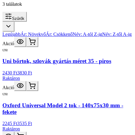
3
találatok
Szűrők
Legújabb
Ár: Növekvő
Ár: Csökkenő
Név: A-tól Z-ig
Név: Z-től A-ig
Akció
UNI
Uni bőrtok, szlovák gyártás méret 35 - piros
2430 Ft
3830 Ft
Raktáron
Akció
UNI
Oxford Universal Model 2 tok - 140x75x30 mm -
fekete
2245 Ft
3535 Ft
Raktáron