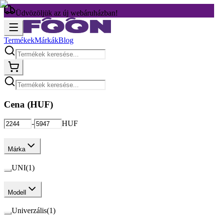
Üdvözöljük az új webáruházban!
Termékek
Márkák
Blog
Cena (
HUF
)
-
HUF
Márka
UNI
(
1
)
Modell
Univerzális
(
1
)