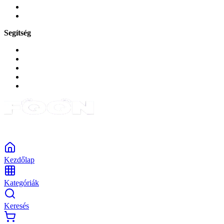
Okos
Tabletek
Segítség
GYIK a reklamáció kapcsán
Garancia és reklamáció
Általános szerződési feltételek
Bejelentkezés
Rendelések
Powered by Monokaido
Kezdőlap
Kategóriák
Keresés