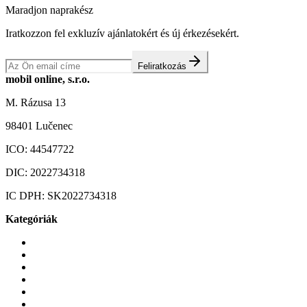
Maradjon naprakész
Iratkozzon fel exkluzív ajánlatokért és új érkezésekért.
Feliratkozás
mobil online, s.r.o.
M. Rázusa 13
98401 Lučenec
ICO:
44547722
DIC:
2022734318
IC DPH:
SK2022734318
Kategóriák
Mobiltelefonok
Tokok és borítók
Üvegek és fóliák
Mobiltelefon-kiegeszitok
Játékok és Gaming
Zene és szórakozás