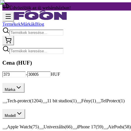
Üdvözöljük az új webáruházban!
Termékek
Márkák
Blog
Cena (
HUF
)
-
HUF
Márka
Tech-protect
(
1204
)
11 bit studios
(
1
)
Fény
(
1
)
TelProtect
(
1
)
Modell
Apple Watch
(
75
)
Univerzális
(
66
)
iPhone 17
(
59
)
AirPods
(
58
)