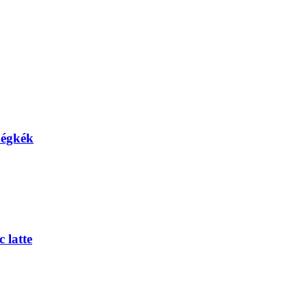
 égkék
 latte