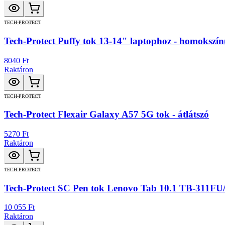
TECH-PROTECT
Tech-Protect Puffy tok 13-14" laptophoz - homokszí
8040 Ft
Raktáron
TECH-PROTECT
Tech-Protect Flexair Galaxy A57 5G tok - átlátszó
5270 Ft
Raktáron
TECH-PROTECT
Tech-Protect SC Pen tok Lenovo Tab 10.1 TB-311FU
10 055 Ft
Raktáron