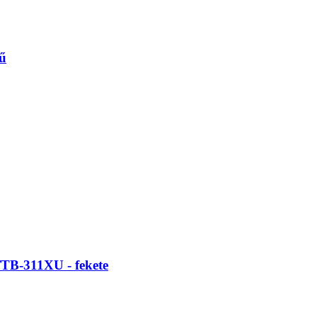
nű
/TB-311XU - fekete