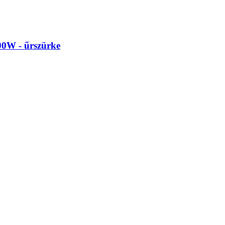
0W - űrszürke