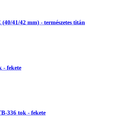
(40/41/42 mm) - természetes titán
 - fekete
B-336 tok - fekete