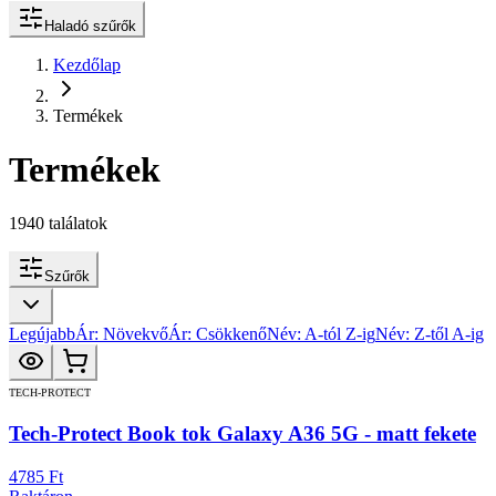
Haladó szűrők
Kezdőlap
Termékek
Termékek
1940
találatok
Szűrők
Legújabb
Ár: Növekvő
Ár: Csökkenő
Név: A-tól Z-ig
Név: Z-től A-ig
TECH-PROTECT
Tech-Protect Book tok Galaxy A36 5G - matt fekete
4785 Ft