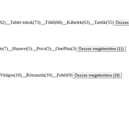
82
)
Tablet tokok
(
73
)
Töltő
(
68
)
Kábelek
(
63
)
Tartók
(
55
)
Összes 
le
(
7
)
Huawei
(
5
)
Poco
(
5
)
OnePlus
(
3
)
Összes megjelenítése (11)
Virágos
(
10
)
Rózsaszín
(
10
)
Fehér
(
9
)
Összes megjelenítése (19)