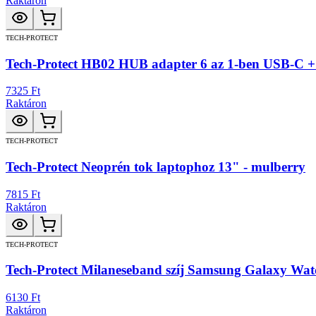
Raktáron
TECH-PROTECT
Tech-Protect HB02 HUB adapter 6 az 1-ben USB-C 
7325 Ft
Raktáron
TECH-PROTECT
Tech-Protect Neoprén tok laptophoz 13" - mulberry
7815 Ft
Raktáron
TECH-PROTECT
Tech-Protect Milaneseband szíj Samsung Galaxy Watch
6130 Ft
Raktáron