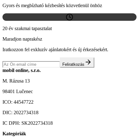
Gyors és megbízható kézbesítés közvetlenül önhöz
20 év szakmai tapasztalat
Maradjon naprakész
Iratkozzon fel exkluzív ajánlatokért és új érkezésekért.
Feliratkozás
mobil online, s.r.o.
M. Rázusa 13
98401 Lučenec
ICO:
44547722
DIC:
2022734318
IC DPH:
SK2022734318
Kategóriák