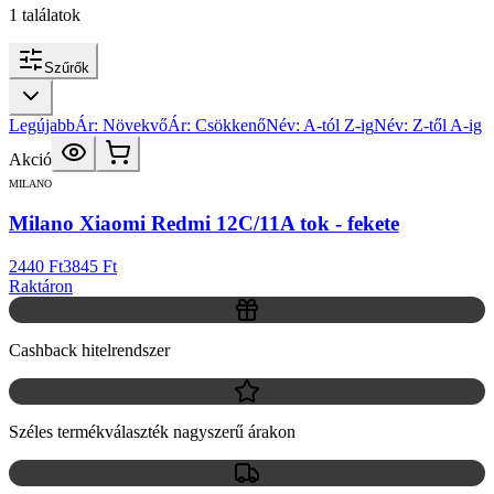
1
találatok
Szűrők
Legújabb
Ár: Növekvő
Ár: Csökkenő
Név: A-tól Z-ig
Név: Z-től A-ig
Akció
MILANO
Milano Xiaomi Redmi 12C/11A tok - fekete
2440 Ft
3845 Ft
Raktáron
Cashback hitelrendszer
Széles termékválaszték nagyszerű árakon