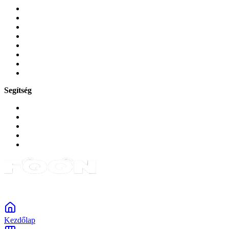
Mobiltelefonok
Tokok és borítók
Üvegek és fóliák
Mobiltelefon-kiegeszitok
Játékok és Gaming
Zene és szórakozás
Okos
Tabletek
Segítség
GYIK a reklamáció kapcsán
Garancia és reklamáció
Általános szerződési feltételek
Bejelentkezés
Rendelések
Powered by Monokaido
Kezdőlap