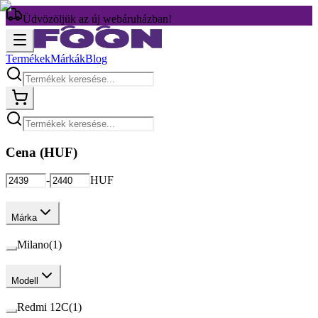
Üdvözöljük az új webáruházban!
Termékek
Márkák
Blog
Cena (
HUF
)
-
HUF
Márka
Milano
(
1
)
Modell
Redmi 12C
(
1
)