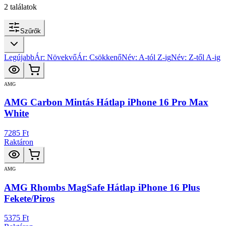
2
találatok
Szűrők
Legújabb
Ár: Növekvő
Ár: Csökkenő
Név: A-tól Z-ig
Név: Z-től A-ig
AMG
AMG Carbon Mintás Hátlap iPhone 16 Pro Max
White
7285 Ft
Raktáron
AMG
AMG Rhombs MagSafe Hátlap iPhone 16 Plus
Fekete/Piros
5375 Ft