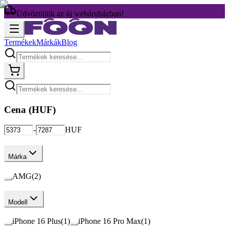
Üdvözöljük az új webáruházban!
Termékek
Márkák
Blog
Cena (
HUF
)
-
HUF
Márka
AMG
(
2
)
Modell
iPhone 16 Plus
(
1
)
iPhone 16 Pro Max
(
1
)