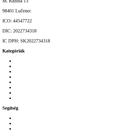
M. Rázusa 13
98401 Lučenec
ICO:
44547722
DIC:
2022734318
IC DPH:
SK2022734318
Kategóriák
Mobiltelefonok
Tokok és borítók
Üvegek és fóliák
Mobiltelefon-kiegeszitok
Játékok és Gaming
Zene és szórakozás
Okos
Tabletek
Segítség
GYIK a reklamáció kapcsán
Garancia és reklamáció
Általános szerződési feltételek