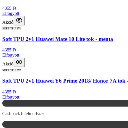
4355 Ft
Elfogyott
Akció
SOFT TPU 2V1
Soft TPU 2v1 Huawei Mate 10 Lite tok - menta
4355 Ft
Elfogyott
Akció
SOFT TPU 2V1
Soft TPU 2v1 Huawei Y6 Prime 2018/ Honor 7A tok -
4355 Ft
Elfogyott
Cashback hitelrendszer