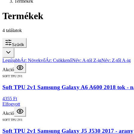
Termékek
Termékek
4
találatok
Szűrők
Legújabb
Ár: Növekvő
Ár: Csökkenő
Név: A-tól Z-ig
Név: Z-től A-ig
Akció
SOFT TPU 2V1
Soft TPU 2v1 Samsung Galaxy A6 A600 2018 tok - n
4355 Ft
Elfogyott
Akció
SOFT TPU 2V1
Soft TPU 2v1 Samsung Galaxy J5 J530 2017 - arany