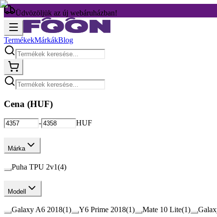
Üdvözöljük az új webáruházban!
Termékek
Márkák
Blog
Cena (
HUF
)
-
HUF
Márka
Puha TPU 2v1
(
4
)
Modell
Galaxy A6 2018
(
1
)
Y6 Prime 2018
(
1
)
Mate 10 Lite
(
1
)
Galax