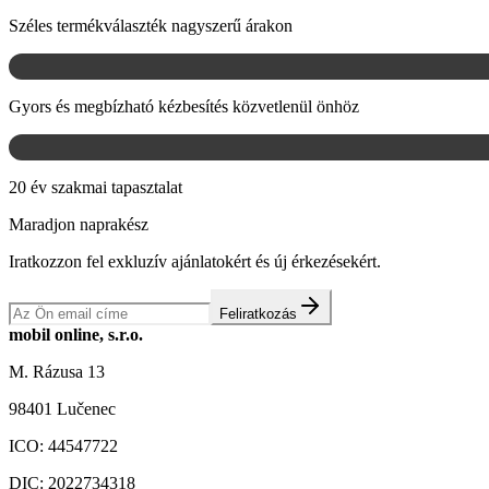
Széles termékválaszték nagyszerű árakon
Gyors és megbízható kézbesítés közvetlenül önhöz
20 év szakmai tapasztalat
Maradjon naprakész
Iratkozzon fel exkluzív ajánlatokért és új érkezésekért.
Feliratkozás
mobil online, s.r.o.
M. Rázusa 13
98401 Lučenec
ICO:
44547722
DIC:
2022734318