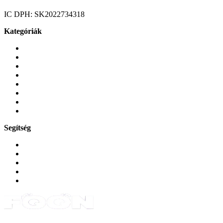
IC DPH:
SK2022734318
Kategóriák
Mobiltelefonok
Tokok és borítók
Üvegek és fóliák
Mobiltelefon-kiegeszitok
Játékok és Gaming
Zene és szórakozás
Okos
Tabletek
Segítség
GYIK a reklamáció kapcsán
Garancia és reklamáció
Általános szerződési feltételek
Bejelentkezés
Rendelések