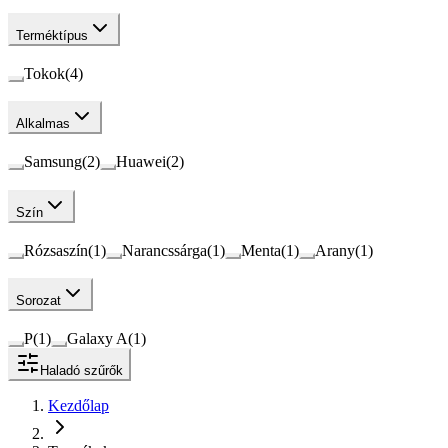
Terméktípus
Tokok
(
4
)
Alkalmas
Samsung
(
2
)
Huawei
(
2
)
Szín
Rózsaszín
(
1
)
Narancssárga
(
1
)
Menta
(
1
)
Arany
(
1
)
Sorozat
P
(
1
)
Galaxy A
(
1
)
Haladó szűrők
Kezdőlap