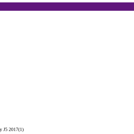
y J5 2017
(
1
)