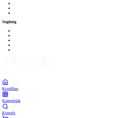
Zene és szórakozás
Okos
Tabletek
Segítség
GYIK a reklamáció kapcsán
Garancia és reklamáció
Általános szerződési feltételek
Bejelentkezés
Rendelések
Powered by Monokaido
Kezdőlap
Kategóriák
Keresés