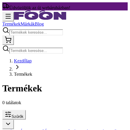
Üdvözöljük az új webáruházban!
Termékek
Márkák
Blog
Kezdőlap
Termékek
Termékek
0
találatok
Szűrők