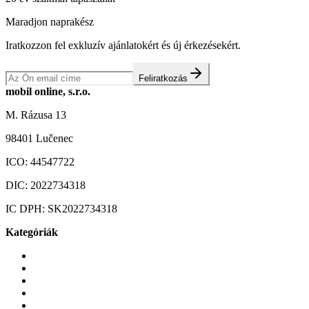
Maradjon naprakész
Iratkozzon fel exkluzív ajánlatokért és új érkezésekért.
Feliratkozás
mobil online, s.r.o.
M. Rázusa 13
98401 Lučenec
ICO:
44547722
DIC:
2022734318
IC DPH:
SK2022734318
Kategóriák
Mobiltelefonok
Tokok és borítók
Üvegek és fóliák
Mobiltelefon-kiegeszitok
Játékok és Gaming