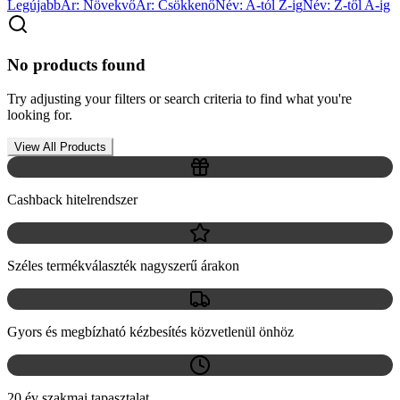
Legújabb
Ár: Növekvő
Ár: Csökkenő
Név: A-tól Z-ig
Név: Z-től A-ig
No products found
Try adjusting your filters or search criteria to find what you're
looking for.
View All Products
Cashback hitelrendszer
Széles termékválaszték nagyszerű árakon
Gyors és megbízható kézbesítés közvetlenül önhöz
20 év szakmai tapasztalat