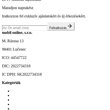
Maradjon naprakész
Iratkozzon fel exkluzív ajánlatokért és új érkezésekért.
Feliratkozás
mobil online, s.r.o.
M. Rázusa 13
98401 Lučenec
ICO:
44547722
DIC:
2022734318
IC DPH:
SK2022734318
Kategóriák
Mobiltelefonok
Tokok és borítók
Üvegek és fóliák
Mobiltelefon-kiegeszitok
Játékok és Gaming