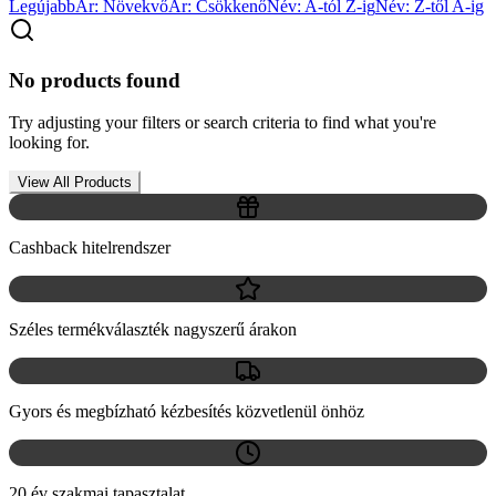
Legújabb
Ár: Növekvő
Ár: Csökkenő
Név: A-tól Z-ig
Név: Z-től A-ig
No products found
Try adjusting your filters or search criteria to find what you're
looking for.
View All Products
Cashback hitelrendszer
Széles termékválaszték nagyszerű árakon
Gyors és megbízható kézbesítés közvetlenül önhöz
20 év szakmai tapasztalat