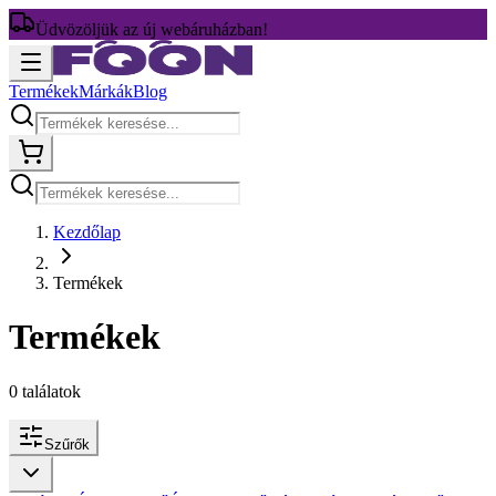
Üdvözöljük az új webáruházban!
Termékek
Márkák
Blog
Kezdőlap
Termékek
Termékek
0
találatok
Szűrők