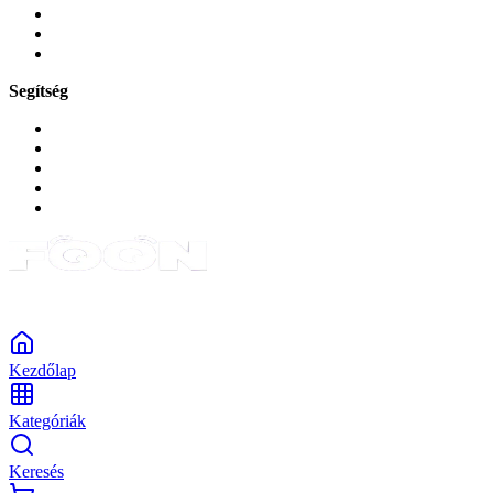
Zene és szórakozás
Okos
Tabletek
Segítség
GYIK a reklamáció kapcsán
Garancia és reklamáció
Általános szerződési feltételek
Bejelentkezés
Rendelések
Powered by Monokaido
Kezdőlap
Kategóriák
Keresés