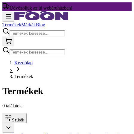
Üdvözöljük az új webáruházban!
Termékek
Márkák
Blog
Kezdőlap
Termékek
Termékek
0
találatok
Szűrők