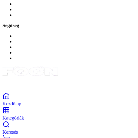
Zene és szórakozás
Okos
Tabletek
Segítség
GYIK a reklamáció kapcsán
Garancia és reklamáció
Általános szerződési feltételek
Bejelentkezés
Rendelések
Powered by Monokaido
Kezdőlap
Kategóriák
Keresés