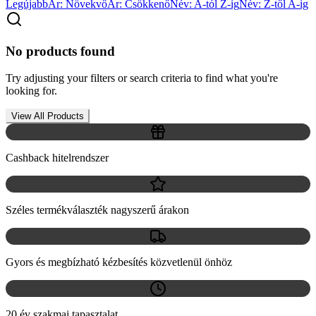
Legújabb
Ár: Növekvő
Ár: Csökkenő
Név: A-tól Z-ig
Név: Z-től A-ig
No products found
Try adjusting your filters or search criteria to find what you're
looking for.
View All Products
Cashback hitelrendszer
Széles termékválaszték nagyszerű árakon
Gyors és megbízható kézbesítés közvetlenül önhöz
20 év szakmai tapasztalat