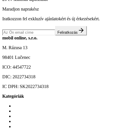
Maradjon naprakész
Iratkozzon fel exkluzív ajánlatokért és új érkezésekért.
Feliratkozás
mobil online, s.r.o.
M. Rázusa 13
98401 Lučenec
ICO:
44547722
DIC:
2022734318
IC DPH:
SK2022734318
Kategóriák
Mobiltelefonok
Tokok és borítók
Üvegek és fóliák
Mobiltelefon-kiegeszitok
Játékok és Gaming