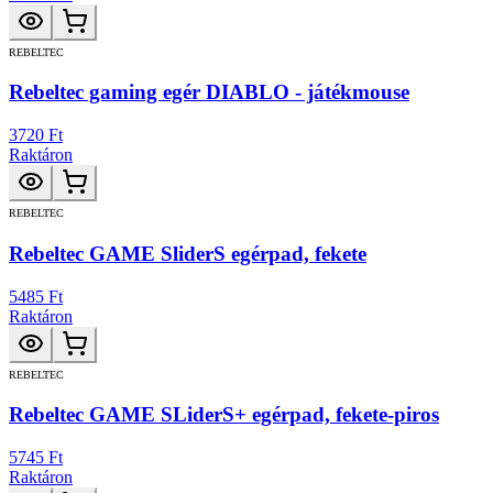
REBELTEC
Rebeltec gaming egér DIABLO - játékmouse
3720 Ft
Raktáron
REBELTEC
Rebeltec GAME SliderS egérpad, fekete
5485 Ft
Raktáron
REBELTEC
Rebeltec GAME SLiderS+ egérpad, fekete-piros
5745 Ft
Raktáron