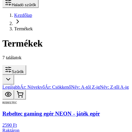
Haladó szűrők
Kezdőlap
Termékek
Termékek
7
találatok
Szűrők
Legújabb
Ár: Növekvő
Ár: Csökkenő
Név: A-tól Z-ig
Név: Z-től A-ig
REBELTEC
Rebeltec gaming egér NEON - játék egér
2590 Ft
Raktáron