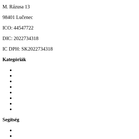
M. Rázusa 13
98401 Lučenec
ICO:
44547722
DIC:
2022734318
IC DPH:
SK2022734318
Kategóriák
Mobiltelefonok
Tokok és borítók
Üvegek és fóliák
Mobiltelefon-kiegeszitok
Játékok és Gaming
Zene és szórakozás
Okos
Tabletek
Segítség
GYIK a reklamáció kapcsán
Garancia és reklamáció