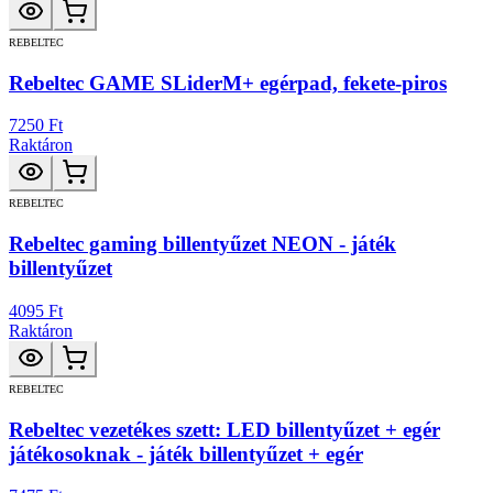
REBELTEC
Rebeltec GAME SLiderM+ egérpad, fekete-piros
7250 Ft
Raktáron
REBELTEC
Rebeltec gaming billentyűzet NEON - játék
billentyűzet
4095 Ft
Raktáron
REBELTEC
Rebeltec vezetékes szett: LED billentyűzet + egér
játékosoknak - játék billentyűzet + egér