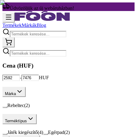
Üdvözöljük az új webáruházban!
Termékek
Márkák
Blog
Cena (
HUF
)
-
HUF
Márka
Rebeltec
(
2
)
Terméktípus
Játék kiegészítő
(
4
)
Egérpad
(
2
)