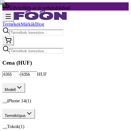
Üdvözöljük az új webáruházban!
Termékek
Márkák
Blog
Cena (
HUF
)
-
HUF
Modell
iPhone 14
(
1
)
Terméktípus
Tokok
(
1
)