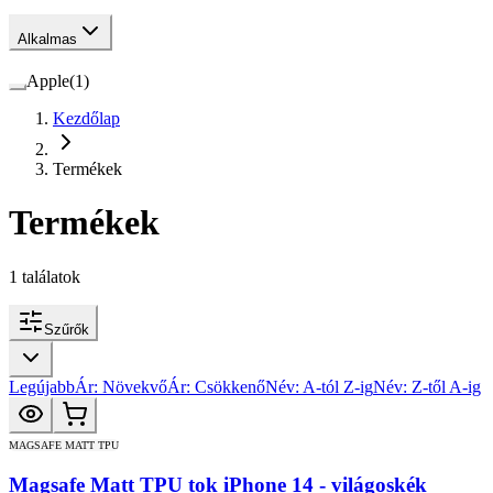
Alkalmas
Apple
(
1
)
Kezdőlap
Termékek
Termékek
1
találatok
Szűrők
Legújabb
Ár: Növekvő
Ár: Csökkenő
Név: A-tól Z-ig
Név: Z-től A-ig
MAGSAFE MATT TPU
Magsafe Matt TPU tok iPhone 14 - világoskék