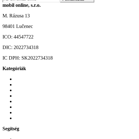
mobil online, s.r.o.
M. Rázusa 13
98401 Lučenec
ICO:
44547722
DIC:
2022734318
IC DPH:
SK2022734318
Kategóriák
Mobiltelefonok
Tokok és borítók
Üvegek és fóliák
Mobiltelefon-kiegeszitok
Játékok és Gaming
Zene és szórakozás
Okos
Tabletek
Segítség