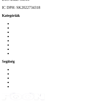
IC DPH:
SK2022734318
Kategóriák
Mobiltelefonok
Tokok és borítók
Üvegek és fóliák
Mobiltelefon-kiegeszitok
Játékok és Gaming
Zene és szórakozás
Okos
Tabletek
Segítség
GYIK a reklamáció kapcsán
Garancia és reklamáció
Általános szerződési feltételek
Bejelentkezés
Rendelések