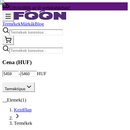
Üdvözöljük az új webáruházban!
Termékek
Márkák
Blog
Cena (
HUF
)
-
HUF
Terméktípus
Elemek
(
1
)
Kezdőlap
Termékek