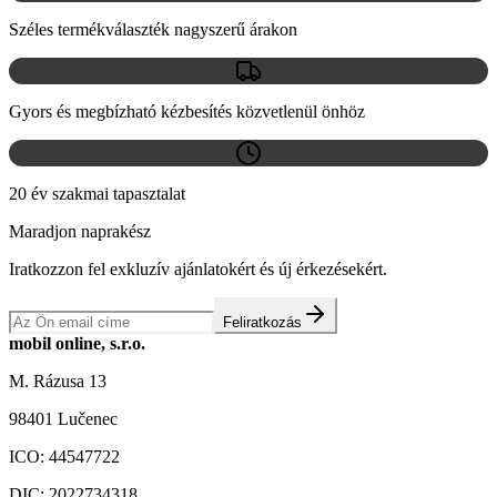
Széles termékválaszték nagyszerű árakon
Gyors és megbízható kézbesítés közvetlenül önhöz
20 év szakmai tapasztalat
Maradjon naprakész
Iratkozzon fel exkluzív ajánlatokért és új érkezésekért.
Feliratkozás
mobil online, s.r.o.
M. Rázusa 13
98401 Lučenec
ICO:
44547722
DIC:
2022734318