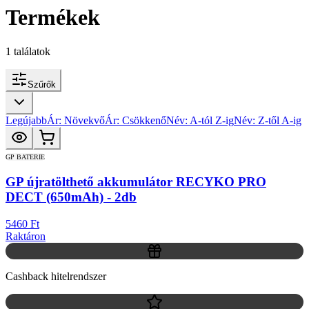
Termékek
1
találatok
Szűrők
Legújabb
Ár: Növekvő
Ár: Csökkenő
Név: A-tól Z-ig
Név: Z-től A-ig
GP BATERIE
GP újratölthető akkumulátor RECYKO PRO
DECT (650mAh) - 2db
5460 Ft
Raktáron
Cashback hitelrendszer