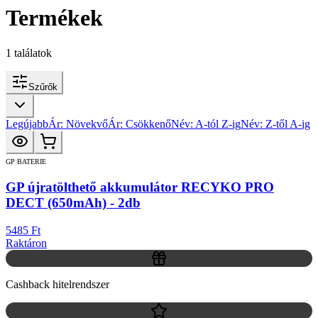
Termékek
1
találatok
Szűrők
Legújabb
Ár: Növekvő
Ár: Csökkenő
Név: A-tól Z-ig
Név: Z-től A-ig
GP BATERIE
GP újratölthető akkumulátor RECYKO PRO
DECT (650mAh) - 2db
5485 Ft
Raktáron
Cashback hitelrendszer