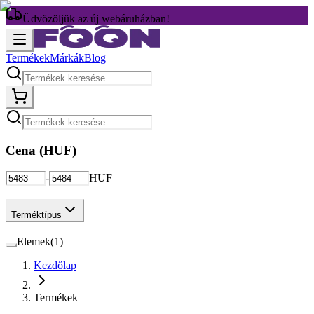
Üdvözöljük az új webáruházban!
Termékek
Márkák
Blog
Cena (
HUF
)
-
HUF
Terméktípus
Elemek
(
1
)
Kezdőlap
Termékek