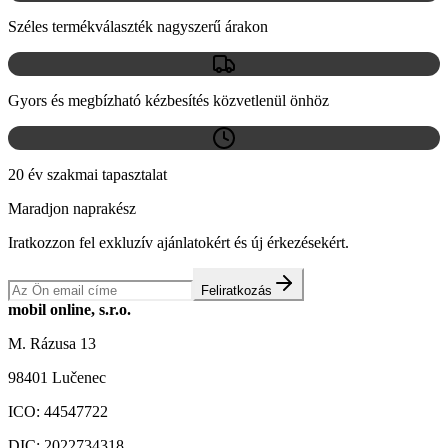
Széles termékválaszték nagyszerű árakon
Gyors és megbízható kézbesítés közvetlenül önhöz
20 év szakmai tapasztalat
Maradjon naprakész
Iratkozzon fel exkluzív ajánlatokért és új érkezésekért.
Feliratkozás
mobil online, s.r.o.
M. Rázusa 13
98401 Lučenec
ICO:
44547722
DIC:
2022734318