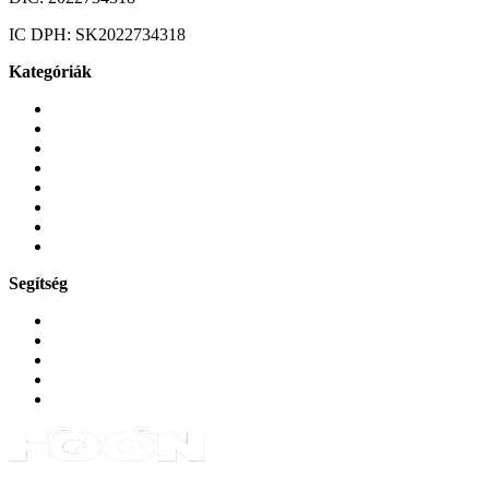
IC DPH:
SK2022734318
Kategóriák
Mobiltelefonok
Tokok és borítók
Üvegek és fóliák
Mobiltelefon-kiegeszitok
Játékok és Gaming
Zene és szórakozás
Okos
Tabletek
Segítség
GYIK a reklamáció kapcsán
Garancia és reklamáció
Általános szerződési feltételek
Bejelentkezés
Rendelések