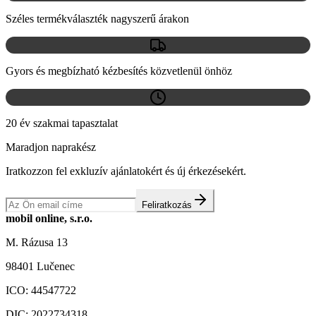
Széles termékválaszték nagyszerű árakon
Gyors és megbízható kézbesítés közvetlenül önhöz
20 év szakmai tapasztalat
Maradjon naprakész
Iratkozzon fel exkluzív ajánlatokért és új érkezésekért.
Feliratkozás
mobil online, s.r.o.
M. Rázusa 13
98401 Lučenec
ICO:
44547722
DIC:
2022734318