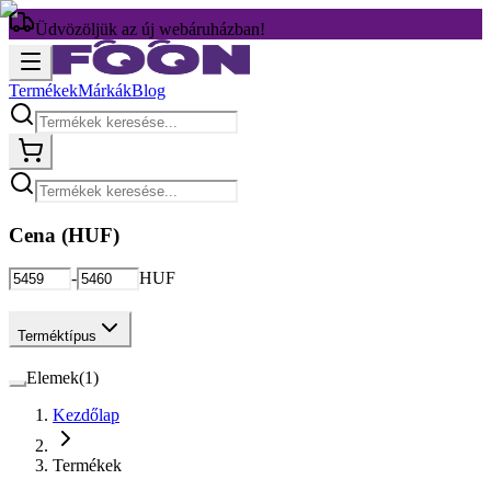
Üdvözöljük az új webáruházban!
Termékek
Márkák
Blog
Cena (
HUF
)
-
HUF
Terméktípus
Elemek
(
1
)
Kezdőlap
Termékek