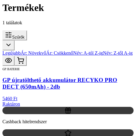
Termékek
1
találatok
Szűrők
Legújabb
Ár: Növekvő
Ár: Csökkenő
Név: A-tól Z-ig
Név: Z-től A-ig
GP BATERIE
GP újratölthető akkumulátor RECYKO PRO
DECT (650mAh) - 2db
5460 Ft
Raktáron
Cashback hitelrendszer