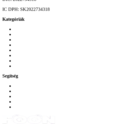
IC DPH:
SK2022734318
Kategóriák
Mobiltelefonok
Tokok és borítók
Üvegek és fóliák
Mobiltelefon-kiegeszitok
Játékok és Gaming
Zene és szórakozás
Okos
Tabletek
Segítség
GYIK a reklamáció kapcsán
Garancia és reklamáció
Általános szerződési feltételek
Bejelentkezés
Rendelések