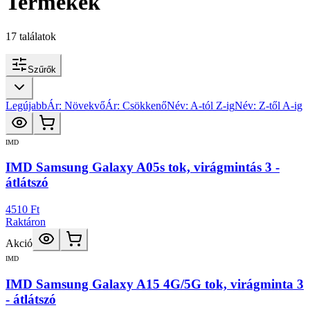
Termékek
17
találatok
Szűrők
Legújabb
Ár: Növekvő
Ár: Csökkenő
Név: A-tól Z-ig
Név: Z-től A-ig
IMD
IMD Samsung Galaxy A05s tok, virágmintás 3 -
átlátszó
4510 Ft
Raktáron
Akció
IMD
IMD Samsung Galaxy A15 4G/5G tok, virágminta 3
- átlátszó