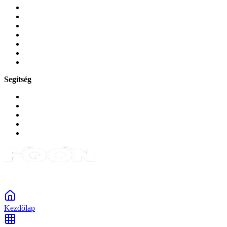
Tokok és borítók
Üvegek és fóliák
Mobiltelefon-kiegeszitok
Játékok és Gaming
Zene és szórakozás
Okos
Tabletek
Segítség
GYIK a reklamáció kapcsán
Garancia és reklamáció
Általános szerződési feltételek
Bejelentkezés
Rendelések
Powered by Monokaido
Kezdőlap