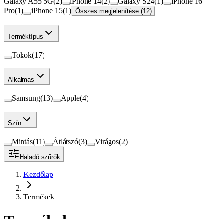
Galaxy A55 5G
(
2
)
iPhone 14
(
2
)
Galaxy S24
(
1
)
iPhone 16
Pro
(
1
)
iPhone 15
(
1
)
Összes megjelenítése (12)
Terméktípus
Tokok
(
17
)
Alkalmas
Samsung
(
13
)
Apple
(
4
)
Szín
Mintás
(
11
)
Átlátszó
(
3
)
Virágos
(
2
)
Haladó szűrők
Kezdőlap
Termékek