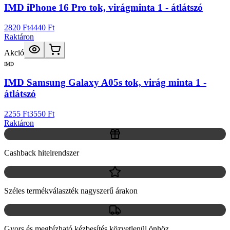
IMD iPhone 16 Pro tok, virágminta 1 - átlátszó
2820 Ft
4440 Ft
Raktáron
Akció
IMD
IMD Samsung Galaxy A05s tok, virág minta 1 -
átlátszó
2255 Ft
3550 Ft
Raktáron
Cashback hitelrendszer
Széles termékválaszték nagyszerű árakon
Gyors és megbízható kézbesítés közvetlenül önhöz