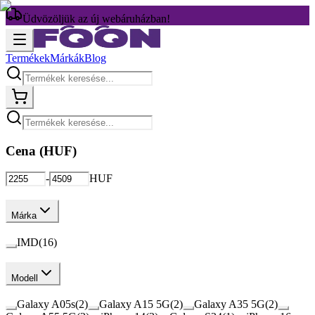
Üdvözöljük az új webáruházban!
Termékek
Márkák
Blog
Cena (
HUF
)
-
HUF
Márka
IMD
(
16
)
Modell
Galaxy A05s
(
2
)
Galaxy A15 5G
(
2
)
Galaxy A35 5G
(
2
)