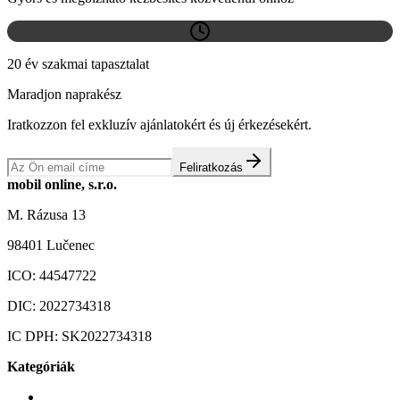
20 év szakmai tapasztalat
Maradjon naprakész
Iratkozzon fel exkluzív ajánlatokért és új érkezésekért.
Feliratkozás
mobil online, s.r.o.
M. Rázusa 13
98401 Lučenec
ICO:
44547722
DIC:
2022734318
IC DPH:
SK2022734318
Kategóriák
Mobiltelefonok