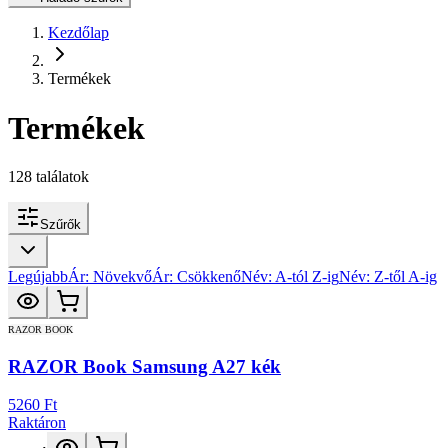
Kezdőlap
Termékek
Termékek
128
találatok
Szűrők
Legújabb
Ár: Növekvő
Ár: Csökkenő
Név: A-tól Z-ig
Név: Z-től A-ig
RAZOR BOOK
RAZOR Book Samsung A27 kék
5260 Ft
Raktáron