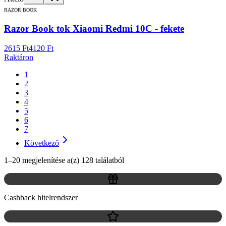
RAZOR BOOK
Razor Book tok Xiaomi Redmi 10C - fekete
2615 Ft
4120 Ft
Raktáron
1
2
3
4
5
6
7
Következő
1–20 megjelenítése a(z) 128 találatból
Cashback hitelrendszer