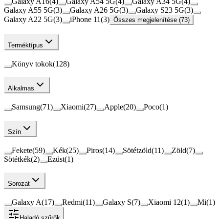
Galaxy A16
(
4
)
Galaxy A54 5G
(
4
)
Galaxy A34 5G
(
4
)
Galaxy A55 5G
(
3
)
Galaxy A26 5G
(
3
)
Galaxy S23 5G
(
3
)
Galaxy A22 5G
(
3
)
iPhone 11
(
3
)
Összes megjelenítése (73)
Terméktípus
Könyv tokok
(
128
)
Alkalmas
Samsung
(
71
)
Xiaomi
(
27
)
Apple
(
20
)
Poco
(
1
)
Szín
Fekete
(
59
)
Kék
(
25
)
Piros
(
14
)
Sötétzöld
(
11
)
Zöld
(
7
)
Sötétkék
(
2
)
Ezüst
(
1
)
Sorozat
Galaxy A
(
17
)
Redmi
(
11
)
Galaxy S
(
7
)
Xiaomi 12
(
1
)
Mi
(
1
)
Haladó szűrők