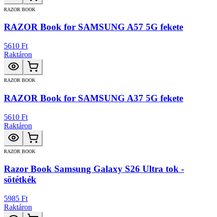
RAZOR BOOK
RAZOR Book for SAMSUNG A57 5G fekete
5610 Ft
Raktáron
RAZOR BOOK
RAZOR Book for SAMSUNG A37 5G fekete
5610 Ft
Raktáron
RAZOR BOOK
Razor Book Samsung Galaxy S26 Ultra tok -
sötétkék
5985 Ft
Raktáron