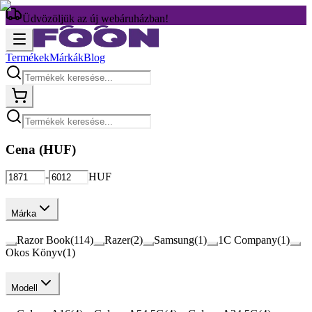
Üdvözöljük az új webáruházban!
Termékek
Márkák
Blog
Cena (
HUF
)
-
HUF
Márka
Razor Book
(
114
)
Razer
(
2
)
Samsung
(
1
)
1C Company
(
1
)
Okos Könyv
(
1
)
Modell