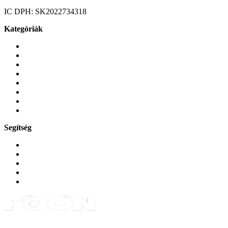
IC DPH:
SK2022734318
Kategóriák
Mobiltelefonok
Tokok és borítók
Üvegek és fóliák
Mobiltelefon-kiegeszitok
Játékok és Gaming
Zene és szórakozás
Okos
Tabletek
Segítség
GYIK a reklamáció kapcsán
Garancia és reklamáció
Általános szerződési feltételek
Bejelentkezés
Rendelések
Powered by Monokaido