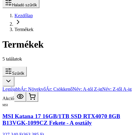
Haladó szűrők
Kezdőlap
Termékek
Termékek
5
találatok
Szűrők
Legújabb
Ár: Növekvő
Ár: Csökkenő
Név: A-tól Z-ig
Név: Z-től A-ig
Akció
MSI
MSI Katana 17 16GB/1TB SSD RTX4070 8GB
B13VGK-1099CZ Fekete - A osztály
327 340 Ft
363 385 Ft