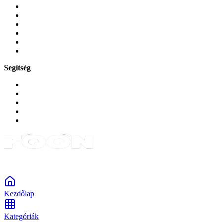
Üvegek és fóliák
Mobiltelefon-kiegeszitok
Játékok és Gaming
Zene és szórakozás
Okos
Tabletek
Segítség
GYIK a reklamáció kapcsán
Garancia és reklamáció
Általános szerződési feltételek
Bejelentkezés
Rendelések
Powered by Monokaido
Kezdőlap
Kategóriák