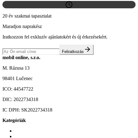
20 év szakmai tapasztalat
Maradjon naprakész
Iratkozzon fel exkluzív ajánlatokért és új érkezésekért.
Feliratkozás
mobil online, s.r.o.
M. Rázusa 13
98401 Lučenec
ICO:
44547722
DIC:
2022734318
IC DPH:
SK2022734318
Kategóriák
Mobiltelefonok
Tokok és borítók