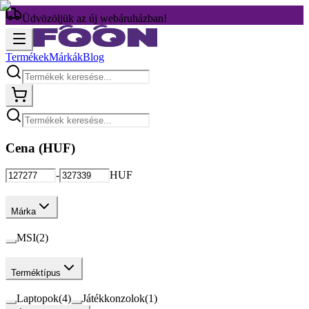
Üdvözöljük az új webáruházban!
Termékek
Márkák
Blog
Cena (
HUF
)
-
HUF
Márka
MSI
(
2
)
Terméktípus
Laptopok
(
4
)
Játékkonzolok
(
1
)