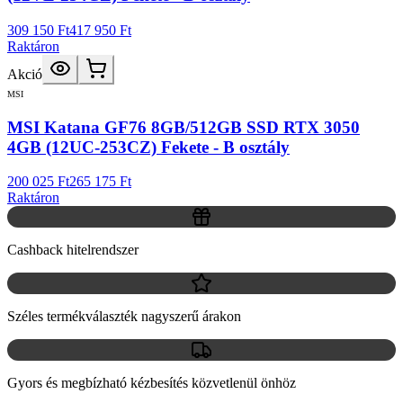
309 150 Ft
417 950 Ft
Raktáron
Akció
MSI
MSI Katana GF76 8GB/512GB SSD RTX 3050
4GB (12UC-253CZ) Fekete - B osztály
200 025 Ft
265 175 Ft
Raktáron
Cashback hitelrendszer
Széles termékválaszték nagyszerű árakon
Gyors és megbízható kézbesítés közvetlenül önhöz