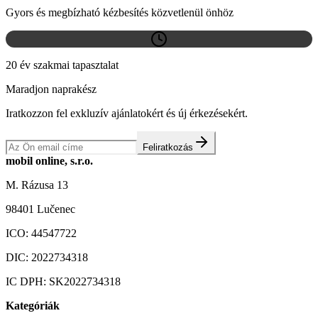
Gyors és megbízható kézbesítés közvetlenül önhöz
20 év szakmai tapasztalat
Maradjon naprakész
Iratkozzon fel exkluzív ajánlatokért és új érkezésekért.
Feliratkozás
mobil online, s.r.o.
M. Rázusa 13
98401 Lučenec
ICO:
44547722
DIC:
2022734318
IC DPH:
SK2022734318
Kategóriák