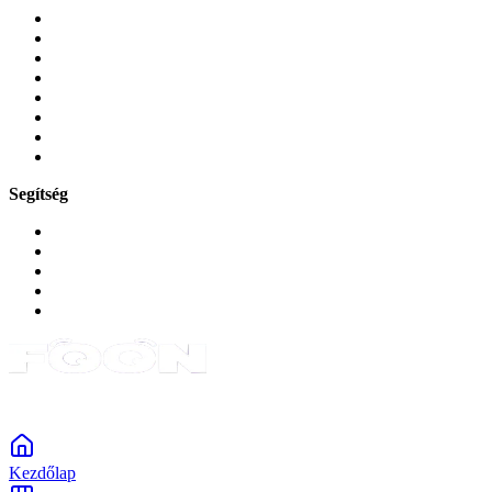
Mobiltelefonok
Tokok és borítók
Üvegek és fóliák
Mobiltelefon-kiegeszitok
Játékok és Gaming
Zene és szórakozás
Okos
Tabletek
Segítség
GYIK a reklamáció kapcsán
Garancia és reklamáció
Általános szerződési feltételek
Bejelentkezés
Rendelések
Powered by Monokaido
Kezdőlap