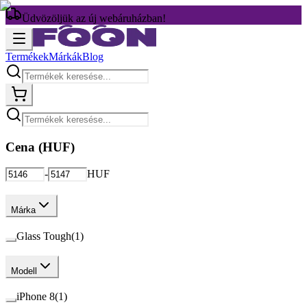
Üdvözöljük az új webáruházban!
Termékek
Márkák
Blog
Cena (
HUF
)
-
HUF
Márka
Glass Tough
(
1
)
Modell
iPhone 8
(
1
)