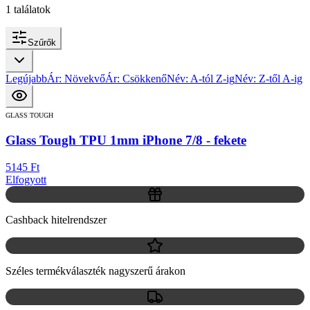
1
találatok
Szűrők
Legújabb
Ár: Növekvő
Ár: Csökkenő
Név: A-tól Z-ig
Név: Z-től A-ig
GLASS TOUGH
Glass Tough TPU 1mm iPhone 7/8 - fekete
5145 Ft
Elfogyott
Cashback hitelrendszer
Széles termékválaszték nagyszerű árakon