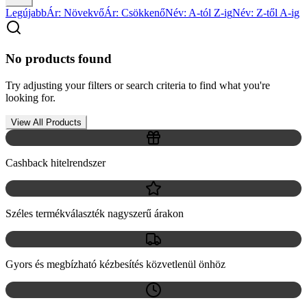
Legújabb
Ár: Növekvő
Ár: Csökkenő
Név: A-tól Z-ig
Név: Z-től A-ig
No products found
Try adjusting your filters or search criteria to find what you're
looking for.
View All Products
Cashback hitelrendszer
Széles termékválaszték nagyszerű árakon
Gyors és megbízható kézbesítés közvetlenül önhöz