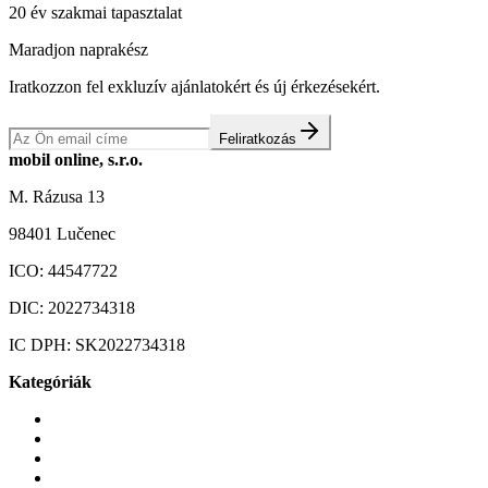
20 év szakmai tapasztalat
Maradjon naprakész
Iratkozzon fel exkluzív ajánlatokért és új érkezésekért.
Feliratkozás
mobil online, s.r.o.
M. Rázusa 13
98401 Lučenec
ICO:
44547722
DIC:
2022734318
IC DPH:
SK2022734318
Kategóriák
Mobiltelefonok
Tokok és borítók
Üvegek és fóliák
Mobiltelefon-kiegeszitok