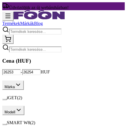
Üdvözöljük az új webáruházban!
Termékek
Márkák
Blog
Cena (
HUF
)
-
HUF
Márka
iGET
(
2
)
Modell
SMART W8
(
2
)