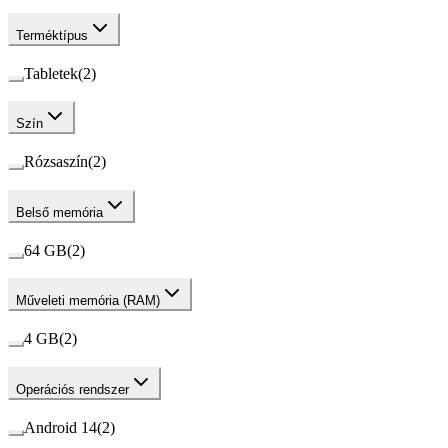
Terméktípus
Tabletek
(
2
)
Szín
Rózsaszín
(
2
)
Belső memória
64 GB
(
2
)
Műveleti memória (RAM)
4 GB
(
2
)
Operációs rendszer
Android 14
(
2
)