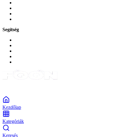
Játékok és Gaming
Zene és szórakozás
Okos
Tabletek
Segítség
GYIK a reklamáció kapcsán
Garancia és reklamáció
Általános szerződési feltételek
Bejelentkezés
Rendelések
Powered by Monokaido
Kezdőlap
Kategóriák
Keresés