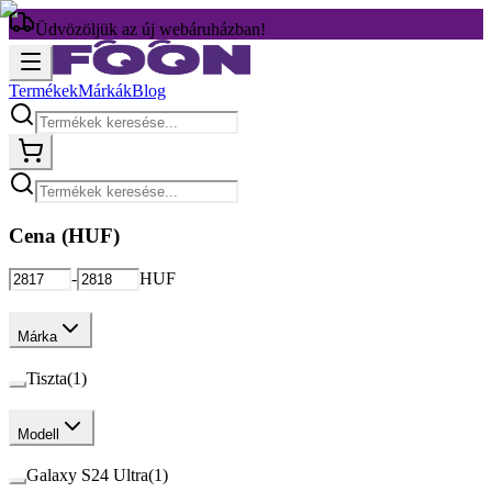
Üdvözöljük az új webáruházban!
Termékek
Márkák
Blog
Cena (
HUF
)
-
HUF
Márka
Tiszta
(
1
)
Modell
Galaxy S24 Ultra
(
1
)