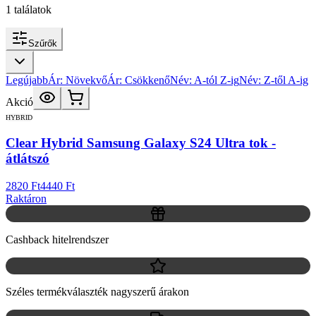
1
találatok
Szűrők
Legújabb
Ár: Növekvő
Ár: Csökkenő
Név: A-tól Z-ig
Név: Z-től A-ig
Akció
HYBRID
Clear Hybrid Samsung Galaxy S24 Ultra tok -
átlátszó
2820 Ft
4440 Ft
Raktáron
Cashback hitelrendszer
Széles termékválaszték nagyszerű árakon