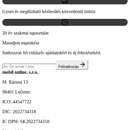
Gyors és megbízható kézbesítés közvetlenül önhöz
20 év szakmai tapasztalat
Maradjon naprakész
Iratkozzon fel exkluzív ajánlatokért és új érkezésekért.
Feliratkozás
mobil online, s.r.o.
M. Rázusa 13
98401 Lučenec
ICO:
44547722
DIC:
2022734318
IC DPH:
SK2022734318