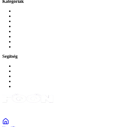
Kategóriák
Mobiltelefonok
Tokok és borítók
Üvegek és fóliák
Mobiltelefon-kiegeszitok
Játékok és Gaming
Zene és szórakozás
Okos
Tabletek
Segítség
GYIK a reklamáció kapcsán
Garancia és reklamáció
Általános szerződési feltételek
Bejelentkezés
Rendelések
Powered by Monokaido