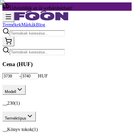
Üdvözöljük az új webáruházban!
Termékek
Márkák
Blog
Cena (
HUF
)
-
HUF
Modell
230
(
1
)
Terméktípus
Könyv tokok
(
1
)