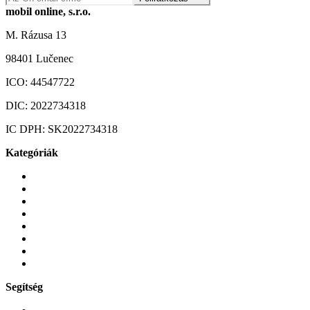
mobil online, s.r.o.
M. Rázusa 13
98401 Lučenec
ICO:
44547722
DIC:
2022734318
IC DPH:
SK2022734318
Kategóriák
Mobiltelefonok
Tokok és borítók
Üvegek és fóliák
Mobiltelefon-kiegeszitok
Játékok és Gaming
Zene és szórakozás
Okos
Tabletek
Segítség