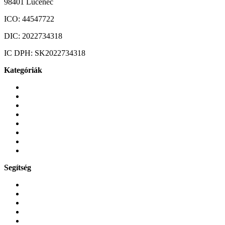
98401 Lučenec
ICO:
44547722
DIC:
2022734318
IC DPH:
SK2022734318
Kategóriák
Mobiltelefonok
Tokok és borítók
Üvegek és fóliák
Mobiltelefon-kiegeszitok
Játékok és Gaming
Zene és szórakozás
Okos
Tabletek
Segítség
GYIK a reklamáció kapcsán
Garancia és reklamáció
Általános szerződési feltételek
Bejelentkezés
Rendelések