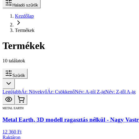
Haladó szűrők
Kezdőlap
Termékek
Termékek
10
találatok
Szűrők
Legújabb
Ár: Növekvő
Ár: Csökkenő
Név: A-tól Z-ig
Név: Z-től A-ig
METAL EARTH
Metal Earth, 3D modell ragasztás nélkül - Nagy Vas
12 360 Ft
Raktáron