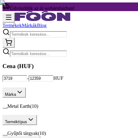
Üdvözöljük az új webáruházban!
Termékek
Márkák
Blog
Cena (
HUF
)
-
HUF
Márka
Metal Earth
(
10
)
Terméktípus
Gyűjtői tárgyak
(
10
)