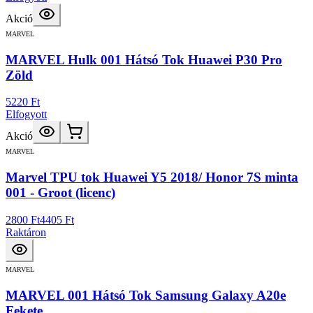
Akció
MARVEL
MARVEL Hulk 001 Hátsó Tok Huawei P30 Pro
Zöld
5220 Ft
Elfogyott
Akció
MARVEL
Marvel TPU tok Huawei Y5 2018/ Honor 7S minta
001 - Groot (licenc)
2800 Ft
4405 Ft
Raktáron
MARVEL
MARVEL 001 Hátsó Tok Samsung Galaxy A20e
Fekete