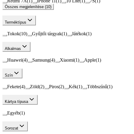
Redmi 7A
(
1
)
iPhone 11
(
1
)
10 Lite
(
1
)
7S
(
1
)
Összes megjelenítése (10)
Terméktípus
Tokok
(
10
)
Gyűjtői tárgyak
(
1
)
Játékok
(
1
)
Alkalmas
Huawei
(
4
)
Samsung
(
4
)
Xiaomi
(
1
)
Apple
(
1
)
Szín
Fekete
(
4
)
Zöld
(
2
)
Piros
(
2
)
Kék
(
1
)
Többszínű
(
1
)
Kártya típusa
Egyéb
(
1
)
Sorozat