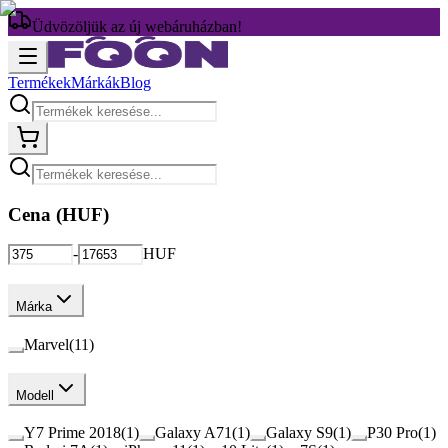
Üdvözöljük az új webáruházban!
Termékek
Márkák
Blog
Cena (
HUF
)
-
HUF
Márka
Marvel
(
11
)
Modell
Y7 Prime 2018
(
1
)
Galaxy A71
(
1
)
Galaxy S9
(
1
)
P30 Pro
(
1
)