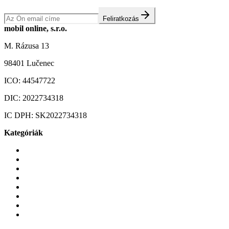
Feliratkozás
mobil online, s.r.o.
M. Rázusa 13
98401 Lučenec
ICO:
44547722
DIC:
2022734318
IC DPH:
SK2022734318
Kategóriák
Mobiltelefonok
Tokok és borítók
Üvegek és fóliák
Mobiltelefon-kiegeszitok
Játékok és Gaming
Zene és szórakozás
Okos
Tabletek