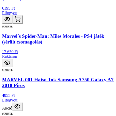
6195 Ft
Elfogyott
MARVEL
Marvel´s Spider-Man: Miles Morales - PS4 játék
(sérült csomagolás)
17 650 Ft
Raktáron
MARVEL
MARVEL 001 Hátsó Tok Samsung A750 Galaxy A7
2018 Piros
4955 Ft
Elfogyott
Akció
MARVEL