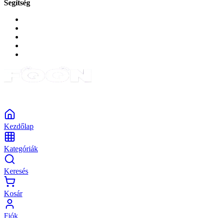
Segítség
GYIK a reklamáció kapcsán
Garancia és reklamáció
Általános szerződési feltételek
Bejelentkezés
Rendelések
Powered by Monokaido
Kezdőlap
Kategóriák
Keresés
Kosár
Fiók