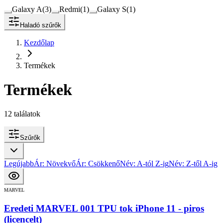
Galaxy A
(
3
)
Redmi
(
1
)
Galaxy S
(
1
)
Haladó szűrők
Kezdőlap
Termékek
Termékek
12
találatok
Szűrők
Legújabb
Ár: Növekvő
Ár: Csökkenő
Név: A-tól Z-ig
Név: Z-től A-ig
MARVEL
Eredeti MARVEL 001 TPU tok iPhone 11 - piros
(licencelt)