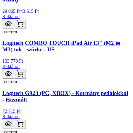
29 065 Ft
43 615 Ft
Raktáron
LOGITECH
Logitech COMBO TOUCH iPad Air 13" (M2 és
M3) tok - szürke - US
103 770 Ft
Raktáron
LOGITECH
Logitech G923 (PC, XBOX) - Kormány pedálokkal
- Használt
72 715 Ft
Raktáron
LOGITECH