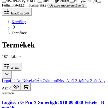
Vezetékes egerek
(
11
)
Játék kiegészítő
(
9
)
Hangszórók
(
5
)
Fülhallgatók
(
2
)
Kamerák
(
2
)
Összes megjelenítése (9)
Haladó szűrők
Kezdőlap
Termékek
Termékek
187
találatok
Szűrők
Legújabb
Ár: Növekvő
Ár: Csökkenő
Név: A-tól Z-ig
Név: Z-től A-ig
Akció
LOGITECH
Logitech G Pro X Superlight 910-005880 Fekete - B
osztály