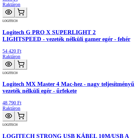
Raktáron
LOGITECH
Logitech G PRO X SUPERLIGHT 2
LIGHTSPEED - vezeték nélküli gamer egér - fehér
54 420 Ft
Raktáron
LOGITECH
Logitech MX Master 4 Mac-hez - nagy teljesítményű
vezeték nélküli egér - űrfekete
48 790 Ft
Raktáron
LOGITECH
LOGITECH STRONG USB KÁBEL 10M/USB A