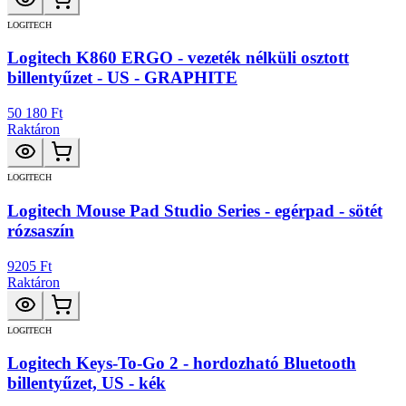
LOGITECH
Logitech K860 ERGO - vezeték nélküli osztott
billentyűzet - US - GRAPHITE
50 180 Ft
Raktáron
LOGITECH
Logitech Mouse Pad Studio Series - egérpad - sötét
rózsaszín
9205 Ft
Raktáron
LOGITECH
Logitech Keys-To-Go 2 - hordozható Bluetooth
billentyűzet, US - kék