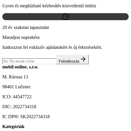
Gyors és megbízható kézbesítés közvetlenül önhöz
20 év szakmai tapasztalat
Maradjon naprakész
Iratkozzon fel exkluzív ajánlatokért és új érkezésekért.
Feliratkozás
mobil online, s.r.o.
M. Rázusa 13
98401 Lučenec
ICO:
44547722
DIC:
2022734318
IC DPH:
SK2022734318
Kategóriák