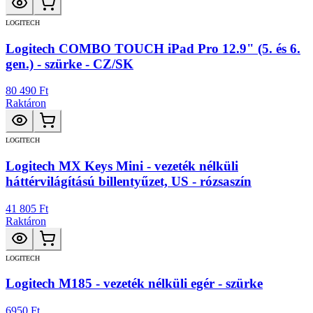
LOGITECH
Logitech COMBO TOUCH iPad Pro 12.9" (5. és 6.
gen.) - szürke - CZ/SK
80 490 Ft
Raktáron
LOGITECH
Logitech MX Keys Mini - vezeték nélküli
háttérvilágítású billentyűzet, US - rózsaszín
41 805 Ft
Raktáron
LOGITECH
Logitech M185 - vezeték nélküli egér - szürke
6950 Ft