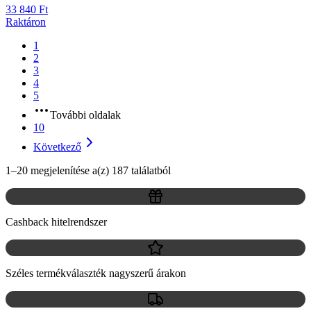
33 840 Ft
Raktáron
1
2
3
4
5
További oldalak
10
Következő
1–20 megjelenítése a(z) 187 találatból
Cashback hitelrendszer
Széles termékválaszték nagyszerű árakon