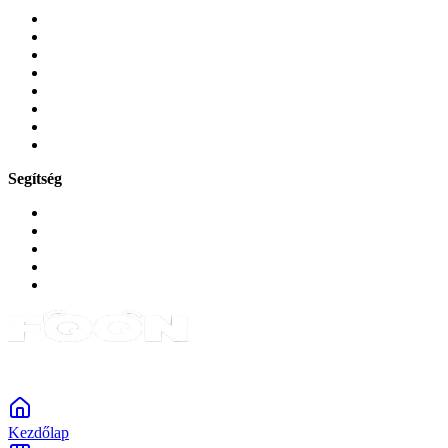
Mobiltelefonok
Tokok és borítók
Üvegek és fóliák
Mobiltelefon-kiegeszitok
Játékok és Gaming
Zene és szórakozás
Okos
Tabletek
Segítség
GYIK a reklamáció kapcsán
Garancia és reklamáció
Általános szerződési feltételek
Bejelentkezés
Rendelések
Powered by Monokaido
Kezdőlap