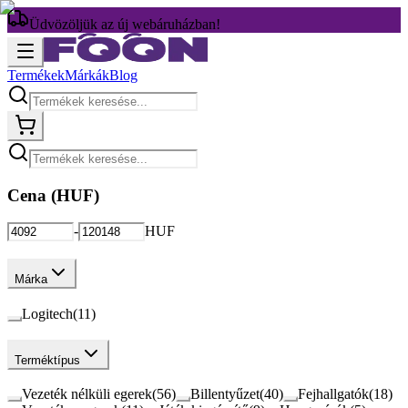
Üdvözöljük az új webáruházban!
Termékek
Márkák
Blog
Cena (
HUF
)
-
HUF
Márka
Logitech
(
11
)
Terméktípus
Vezeték nélküli egerek
(
56
)
Billentyűzet
(
40
)
Fejhallgatók
(
18
)