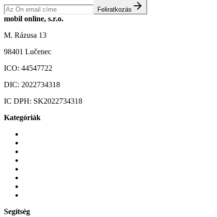
Feliratkozás
mobil online, s.r.o.
M. Rázusa 13
98401 Lučenec
ICO:
44547722
DIC:
2022734318
IC DPH:
SK2022734318
Kategóriák
Mobiltelefonok
Tokok és borítók
Üvegek és fóliák
Mobiltelefon-kiegeszitok
Játékok és Gaming
Zene és szórakozás
Okos
Tabletek
Segítség