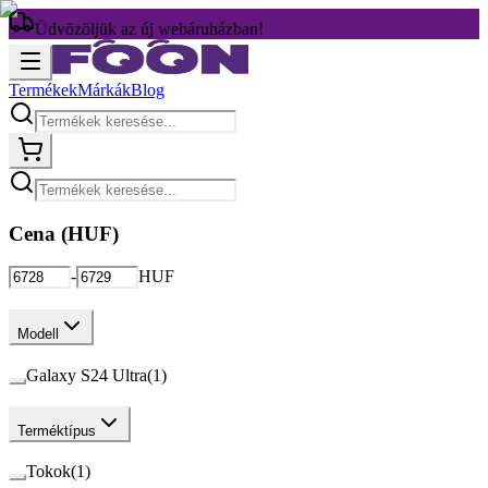
Üdvözöljük az új webáruházban!
Termékek
Márkák
Blog
Cena (
HUF
)
-
HUF
Modell
Galaxy S24 Ultra
(
1
)
Terméktípus
Tokok
(
1
)