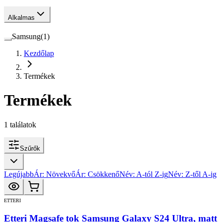
Alkalmas
Samsung
(
1
)
Kezdőlap
Termékek
Termékek
1
találatok
Szűrők
Legújabb
Ár: Növekvő
Ár: Csökkenő
Név: A-tól Z-ig
Név: Z-től A-ig
ETTERI
Etteri Magsafe tok Samsung Galaxy S24 Ultra, matt