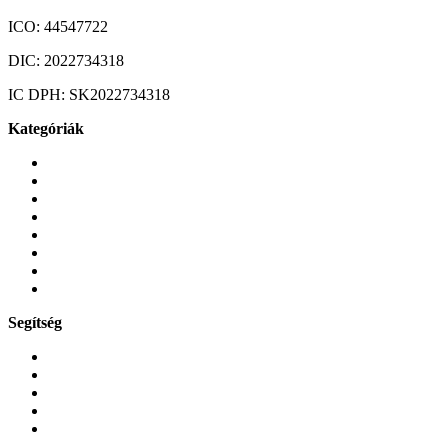
ICO:
44547722
DIC:
2022734318
IC DPH:
SK2022734318
Kategóriák
Mobiltelefonok
Tokok és borítók
Üvegek és fóliák
Mobiltelefon-kiegeszitok
Játékok és Gaming
Zene és szórakozás
Okos
Tabletek
Segítség
GYIK a reklamáció kapcsán
Garancia és reklamáció
Általános szerződési feltételek
Bejelentkezés
Rendelések