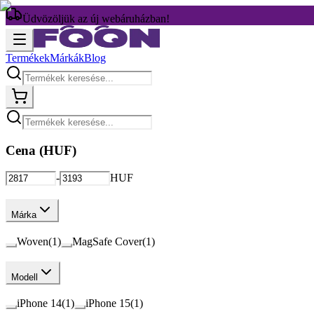
Üdvözöljük az új webáruházban!
Termékek
Márkák
Blog
Cena (
HUF
)
-
HUF
Márka
Woven
(
1
)
MagSafe Cover
(
1
)
Modell
iPhone 14
(
1
)
iPhone 15
(
1
)