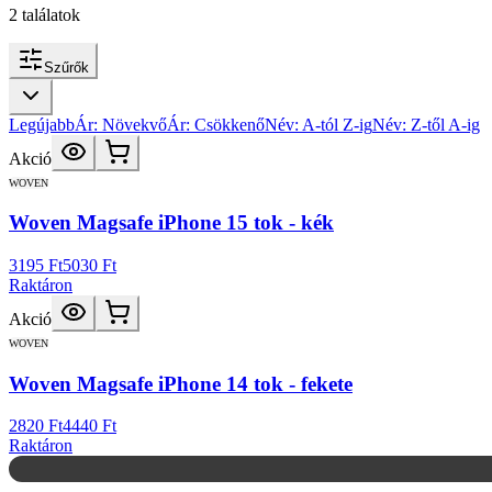
2
találatok
Szűrők
Legújabb
Ár: Növekvő
Ár: Csökkenő
Név: A-tól Z-ig
Név: Z-től A-ig
Akció
WOVEN
Woven Magsafe iPhone 15 tok - kék
3195 Ft
5030 Ft
Raktáron
Akció
WOVEN
Woven Magsafe iPhone 14 tok - fekete
2820 Ft
4440 Ft
Raktáron