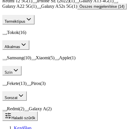
Redmi 12 5G
(
1
)
iPhone SE (2022)
(
1
)
Galaxy A13 4G
(
1
)
Galaxy A22 5G
(
1
)
Galaxy A52s 5G
(
1
)
Összes megjelenítése (14)
Terméktípus
Tokok
(
16
)
Alkalmas
Samsung
(
10
)
Xiaomi
(
5
)
Apple
(
1
)
Szín
Fekete
(
13
)
Piros
(
3
)
Sorozat
Redmi
(
2
)
Galaxy A
(
2
)
Haladó szűrők
Kezdőlap