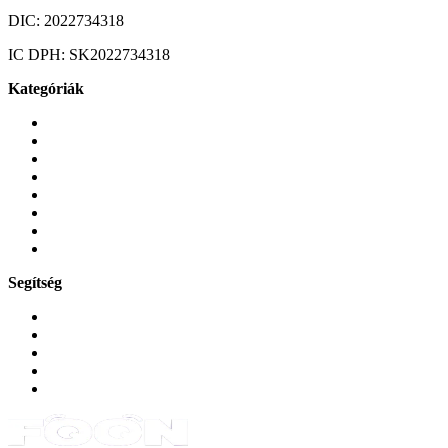
DIC:
2022734318
IC DPH:
SK2022734318
Kategóriák
Mobiltelefonok
Tokok és borítók
Üvegek és fóliák
Mobiltelefon-kiegeszitok
Játékok és Gaming
Zene és szórakozás
Okos
Tabletek
Segítség
GYIK a reklamáció kapcsán
Garancia és reklamáció
Általános szerződési feltételek
Bejelentkezés
Rendelések