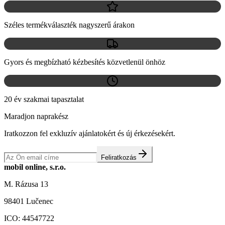
Széles termékválaszték nagyszerű árakon
Gyors és megbízható kézbesítés közvetlenül önhöz
20 év szakmai tapasztalat
Maradjon naprakész
Iratkozzon fel exkluzív ajánlatokért és új érkezésekért.
Feliratkozás
mobil online, s.r.o.
M. Rázusa 13
98401 Lučenec
ICO:
44547722