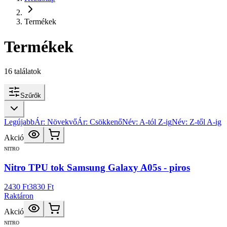
Termékek
Termékek
16
találatok
Szűrők
Legújabb
Ár: Növekvő
Ár: Csökkenő
Név: A-tól Z-ig
Név: Z-től A-ig
Akció
NITRO
Nitro TPU tok Samsung Galaxy A05s - piros
2430 Ft
3830 Ft
Raktáron
Akció
NITRO