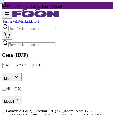
Üdvözöljük az új webáruházban!
Termékek
Márkák
Blog
Cena (
HUF
)
-
HUF
Márka
Nitro
(
16
)
Modell
Galaxy A05s
(
2
)
Redmi 12C
(
2
)
Redmi Note 12 5G
(
1
)