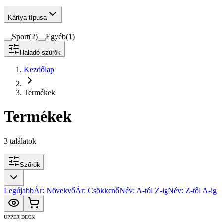
Kártya típusa
Sport
(
2
)
Egyéb
(
1
)
Haladó szűrők
Kezdőlap
Termékek
Termékek
3
találatok
Szűrők
Legújabb
Ár: Növekvő
Ár: Csökkenő
Név: A-tól Z-ig
Név: Z-től A-ig
UPPER DECK