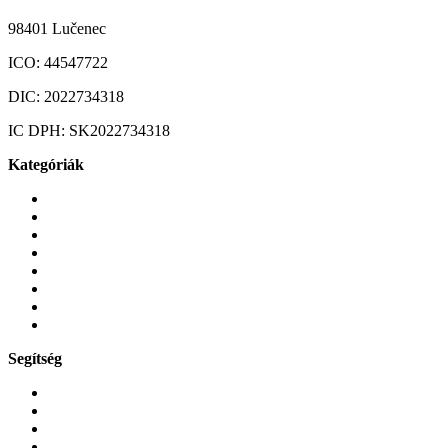
98401 Lučenec
ICO:
44547722
DIC:
2022734318
IC DPH:
SK2022734318
Kategóriák
Mobiltelefonok
Tokok és borítók
Üvegek és fóliák
Mobiltelefon-kiegeszitok
Játékok és Gaming
Zene és szórakozás
Okos
Tabletek
Segítség
GYIK a reklamáció kapcsán
Garancia és reklamáció
Általános szerződési feltételek
Bejelentkezés