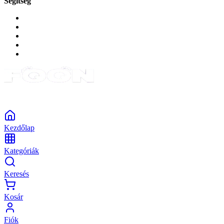
Segítség
GYIK a reklamáció kapcsán
Garancia és reklamáció
Általános szerződési feltételek
Bejelentkezés
Rendelések
Powered by Monokaido
Kezdőlap
Kategóriák
Keresés
Kosár
Fiók