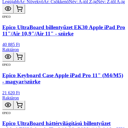
Legújabb
Ár: Növekvő
Ár: Csökkenő
Név: A-tól Z-ig
Név: Z-től A-ig
EPICO
Epico UltraBoard billentyűzet EK30 Apple iPad Pro
11"/Air 10,9"/Air 11" - szürke
40 885 Ft
Raktáron
EPICO
Epico Keyboard Case Apple iPad Pro 11" (M4/M5)
- magyar/szürke
21 620 Ft
Raktáron
EPICO
Epico UltraBoard háttérvilágítású billentyűzet