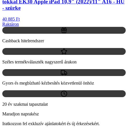
tokkal EK30 Apple iPad 10,9" (2022)/11" A16 - HU
- szürke
40 885 Ft
Raktáron
Cashback hitelrendszer
Széles termékválaszték nagyszerű árakon
Gyors és megbízható kézbesítés közvetlenül önhöz
20 év szakmai tapasztalat
Maradjon naprakész
Iratkozzon fel exkluzív ajánlatokért és új érkezésekért.