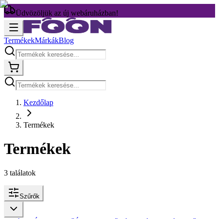
Üdvözöljük az új webáruházban!
Termékek
Márkák
Blog
Kezdőlap
Termékek
Termékek
3
találatok
Szűrők