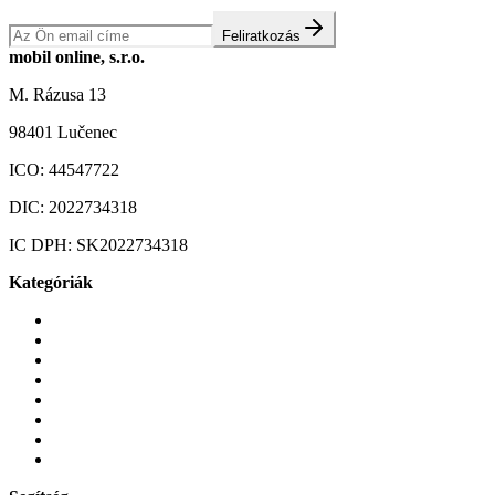
Feliratkozás
mobil online, s.r.o.
M. Rázusa 13
98401 Lučenec
ICO:
44547722
DIC:
2022734318
IC DPH:
SK2022734318
Kategóriák
Mobiltelefonok
Tokok és borítók
Üvegek és fóliák
Mobiltelefon-kiegeszitok
Játékok és Gaming
Zene és szórakozás
Okos
Tabletek