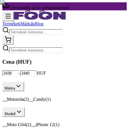
Üdvözöljük az új webáruházban!
Termékek
Márkák
Blog
Cena (
HUF
)
-
HUF
Márka
Motorola
(
2
)
Candy
(
1
)
Modell
Moto G04
(
2
)
iPhone 12
(
1
)