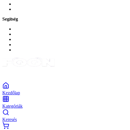
Okos
Tabletek
Segítség
GYIK a reklamáció kapcsán
Garancia és reklamáció
Általános szerződési feltételek
Bejelentkezés
Rendelések
Powered by Monokaido
Kezdőlap
Kategóriák
Keresés