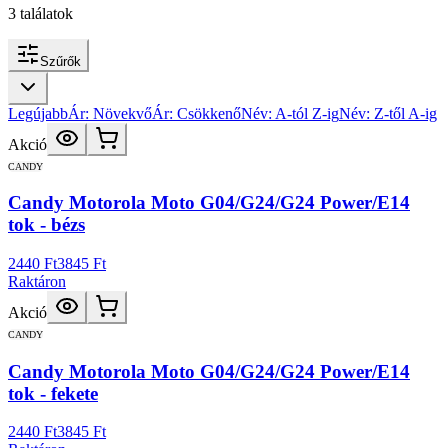
3
találatok
Szűrők
Legújabb
Ár: Növekvő
Ár: Csökkenő
Név: A-tól Z-ig
Név: Z-től A-ig
Akció
CANDY
Candy Motorola Moto G04/G24/G24 Power/E14
tok - bézs
2440 Ft
3845 Ft
Raktáron
Akció
CANDY
Candy Motorola Moto G04/G24/G24 Power/E14
tok - fekete
2440 Ft
3845 Ft