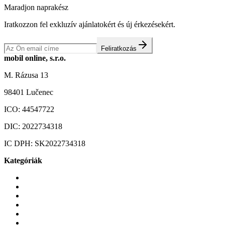
Maradjon naprakész
Iratkozzon fel exkluzív ajánlatokért és új érkezésekért.
Feliratkozás
mobil online, s.r.o.
M. Rázusa 13
98401 Lučenec
ICO:
44547722
DIC:
2022734318
IC DPH:
SK2022734318
Kategóriák
Mobiltelefonok
Tokok és borítók
Üvegek és fóliák
Mobiltelefon-kiegeszitok
Játékok és Gaming
Zene és szórakozás