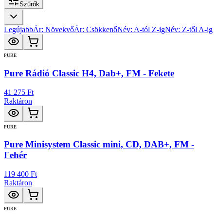
Szűrők
Legújabb
Ár: Növekvő
Ár: Csökkenő
Név: A-tól Z-ig
Név: Z-től A-ig
PURE
Pure Rádió Classic H4, Dab+, FM - Fekete
41 275 Ft
Raktáron
PURE
Pure Minisystem Classic mini, CD, DAB+, FM -
Fehér
119 400 Ft
Raktáron
PURE