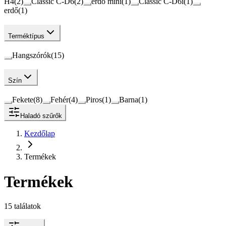
H4
(
2
)
Classic C-D6
(
2
)
erdő mini
(
1
)
Classic C-D6i
(
1
)
erdő
(
1
)
Terméktípus
Hangszórók
(
15
)
Szín
Fekete
(
8
)
Fehér
(
4
)
Piros
(
1
)
Barna
(
1
)
Haladó szűrők
Kezdőlap
Termékek
Termékek
15
találatok