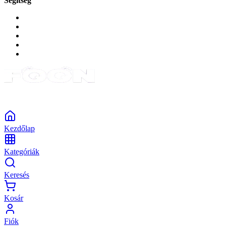
Segítség
GYIK a reklamáció kapcsán
Garancia és reklamáció
Általános szerződési feltételek
Bejelentkezés
Rendelések
Powered by Monokaido
Kezdőlap
Kategóriák
Keresés
Kosár
Fiók