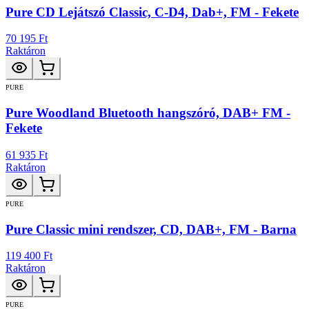
Pure CD Lejátszó Classic, C-D4, Dab+, FM - Fekete
70 195 Ft
Raktáron
PURE
Pure Woodland Bluetooth hangszóró, DAB+ FM -
Fekete
61 935 Ft
Raktáron
PURE
Pure Classic mini rendszer, CD, DAB+, FM - Barna
119 400 Ft
Raktáron
PURE