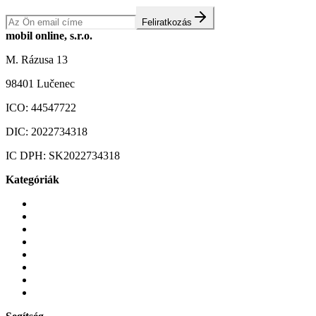
Feliratkozás
mobil online, s.r.o.
M. Rázusa 13
98401 Lučenec
ICO:
44547722
DIC:
2022734318
IC DPH:
SK2022734318
Kategóriák
Mobiltelefonok
Tokok és borítók
Üvegek és fóliák
Mobiltelefon-kiegeszitok
Játékok és Gaming
Zene és szórakozás
Okos
Tabletek