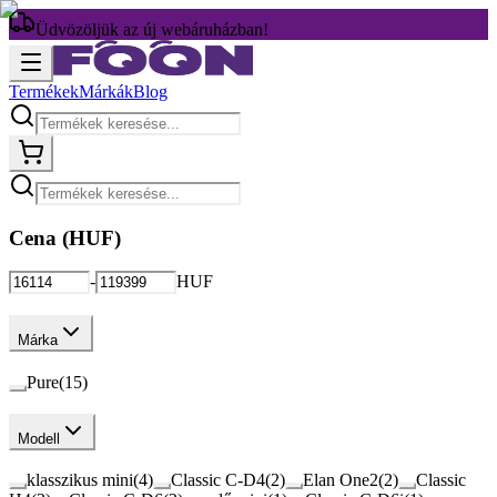
Üdvözöljük az új webáruházban!
Termékek
Márkák
Blog
Cena (
HUF
)
-
HUF
Márka
Pure
(
15
)
Modell
klasszikus mini
(
4
)
Classic C-D4
(
2
)
Elan One2
(
2
)
Classic