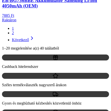
EB-BG736BBE Akkumulátor Samsung Li-Ion
4050mAh (OEM)
7885 Ft
Raktáron
1
2
Következő
1–20 megjelenítése a(z) 40 találatból
Cashback hitelrendszer
Széles termékválaszték nagyszerű árakon
Gyors és megbízható kézbesítés közvetlenül önhöz