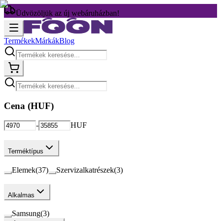
Üdvözöljük az új webáruházban!
Termékek
Márkák
Blog
Cena (
HUF
)
-
HUF
Terméktípus
Elemek
(
37
)
Szervizalkatrészek
(
3
)
Alkalmas
Samsung
(
3
)