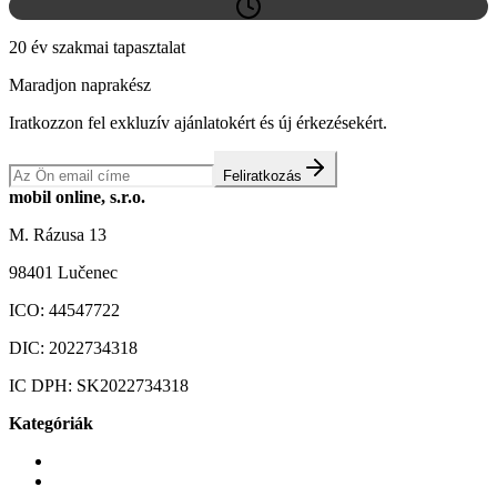
20 év szakmai tapasztalat
Maradjon naprakész
Iratkozzon fel exkluzív ajánlatokért és új érkezésekért.
Feliratkozás
mobil online, s.r.o.
M. Rázusa 13
98401 Lučenec
ICO:
44547722
DIC:
2022734318
IC DPH:
SK2022734318
Kategóriák
Mobiltelefonok
Tokok és borítók