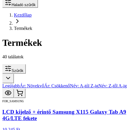
Haladó szűrők
Kezdőlap
Termékek
Termékek
40
találatok
Szűrők
Legújabb
Ár: Növekvő
Ár: Csökkenő
Név: A-tól Z-ig
Név: Z-től A-ig
FOR_SAMSUNG
LCD kijelző + érintő Samsung X115 Galaxy Tab A9
4G/LTE fekete
10 245 Ft