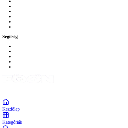
Üvegek és fóliák
Mobiltelefon-kiegeszitok
Játékok és Gaming
Zene és szórakozás
Okos
Tabletek
Segítség
GYIK a reklamáció kapcsán
Garancia és reklamáció
Általános szerződési feltételek
Bejelentkezés
Rendelések
Powered by Monokaido
Kezdőlap
Kategóriák