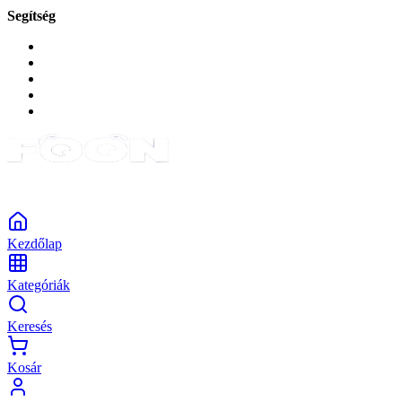
Segítség
GYIK a reklamáció kapcsán
Garancia és reklamáció
Általános szerződési feltételek
Bejelentkezés
Rendelések
Powered by Monokaido
Kezdőlap
Kategóriák
Keresés
Kosár