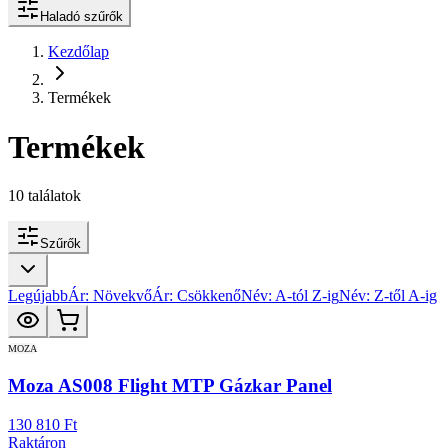
Haladó szűrők
Kezdőlap
Termékek
Termékek
10
találatok
Szűrők
Legújabb
Ár: Növekvő
Ár: Csökkenő
Név: A-tól Z-ig
Név: Z-től A-ig
MOZA
Moza AS008 Flight MTP Gázkar Panel
130 810 Ft
Raktáron