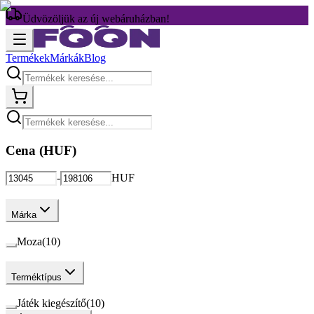
Üdvözöljük az új webáruházban!
Termékek
Márkák
Blog
Cena (
HUF
)
-
HUF
Márka
Moza
(
10
)
Terméktípus
Játék kiegészítő
(
10
)