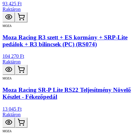
93 425 Ft
Raktáron
MOZA
Moza Racing R3 szett + ES kormány + SRP-Lite
pedálok + R3 bilincsek (PC) (RS074)
104 270 Ft
Raktáron
MOZA
Moza Racing SR-P Lite RS22 Teljesítmény Növelő
Készlet - Fékezőpedál
13 045 Ft
Raktáron
MOZA