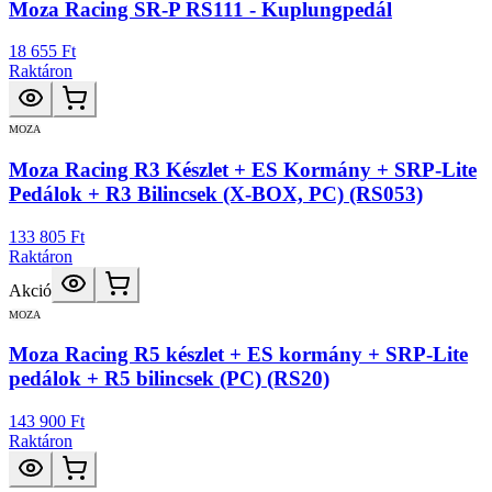
Moza Racing SR-P RS111 - Kuplungpedál
18 655 Ft
Raktáron
MOZA
Moza Racing R3 Készlet + ES Kormány + SRP-Lite
Pedálok + R3 Bilincsek (X-BOX, PC) (RS053)
133 805 Ft
Raktáron
Akció
MOZA
Moza Racing R5 készlet + ES kormány + SRP-Lite
pedálok + R5 bilincsek (PC) (RS20)
143 900 Ft
Raktáron