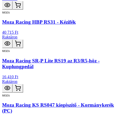
MOZA
Moza Racing HBP RS31 - Kézifék
40 715 Ft
Raktáron
MOZA
Moza Racing SR-P Lite RS19 az R3/R5-höz -
Kuplungpedál
16 410 Ft
Raktáron
MOZA
Moza Racing KS RS047 kiegészítő - Kormánykerék
(PC)