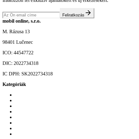
Iratkozzon fel exkluzív ajánlatokért és új érkezésekért.
Feliratkozás
mobil online, s.r.o.
M. Rázusa 13
98401 Lučenec
ICO:
44547722
DIC:
2022734318
IC DPH:
SK2022734318
Kategóriák
Mobiltelefonok
Tokok és borítók
Üvegek és fóliák
Mobiltelefon-kiegeszitok
Játékok és Gaming
Zene és szórakozás
Okos
Tabletek