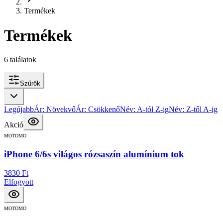
Termékek
Termékek
6
találatok
Szűrők
Legújabb
Ár: Növekvő
Ár: Csökkenő
Név: A-tól Z-ig
Név: Z-től A-ig
Akció
MOTOMO
iPhone 6/6s világos rózsaszín alumínium tok
3830 Ft
Elfogyott
MOTOMO