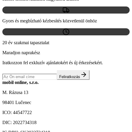
Gyors és megbízható kézbesítés közvetlenül önhöz
20 év szakmai tapasztalat
Maradjon naprakész
Iratkozzon fel exkluzív ajánlatokért és új érkezésekért.
Feliratkozás
mobil online, s.r.o.
M. Rázusa 13
98401 Lučenec
ICO:
44547722
DIC:
2022734318