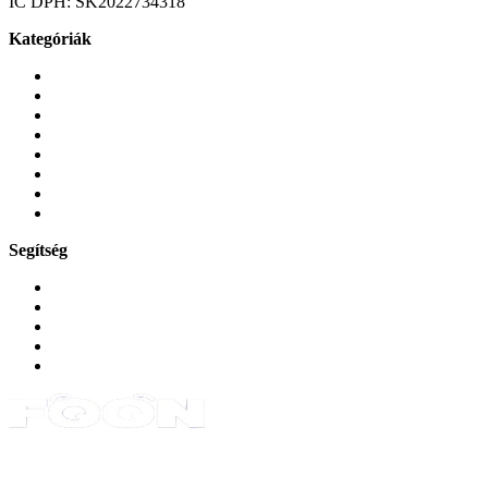
IC DPH:
SK2022734318
Kategóriák
Mobiltelefonok
Tokok és borítók
Üvegek és fóliák
Mobiltelefon-kiegeszitok
Játékok és Gaming
Zene és szórakozás
Okos
Tabletek
Segítség
GYIK a reklamáció kapcsán
Garancia és reklamáció
Általános szerződési feltételek
Bejelentkezés
Rendelések
Powered by Monokaido