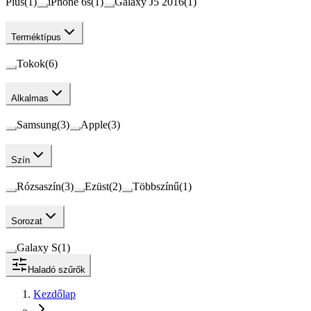
Plus
(
1
)
iPhone 6s
(
1
)
Galaxy J5 2016
(
1
)
Terméktípus
Tokok
(
6
)
Alkalmas
Samsung
(
3
)
Apple
(
3
)
Szín
Rózsaszín
(
3
)
Ezüst
(
2
)
Többszínű
(
1
)
Sorozat
Galaxy S
(
1
)
Haladó szűrők
Kezdőlap