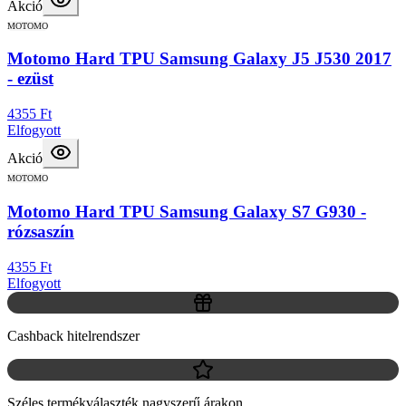
Akció
MOTOMO
Motomo Hard TPU Samsung Galaxy J5 J530 2017
- ezüst
4355 Ft
Elfogyott
Akció
MOTOMO
Motomo Hard TPU Samsung Galaxy S7 G930 -
rózsaszín
4355 Ft
Elfogyott
Cashback hitelrendszer
Széles termékválaszték nagyszerű árakon