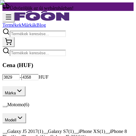
Üdvözöljük az új webáruházban!
Termékek
Márkák
Blog
Cena (
HUF
)
-
HUF
Márka
Motomo
(
6
)
Modell
Galaxy J5 2017
(
1
)
Galaxy S7
(
1
)
iPhone XS
(
1
)
iPhone 8